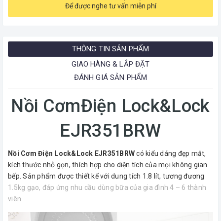
Để được nghe tư vấn miễn phí
THÔNG TIN SẢN PHẨM
GIAO HÀNG & LẮP ĐẶT
ĐÁNH GIÁ SẢN PHẨM
Nồi CơmĐiện Lock&Lock
EJR351BRW
Nồi Cơm Điện Lock&Lock EJR351BRW
có kiểu dáng đẹp mắt,
kích thước nhỏ gọn, thích hợp cho diện tích của mọi không gian
bếp. Sản phẩm được thiết kế với dung tích 1.8 lít, tương đương
1.5kg gạo, đáp ứng nhu cầu dùng bữa của gia đình 4 – 6 thành
viên.