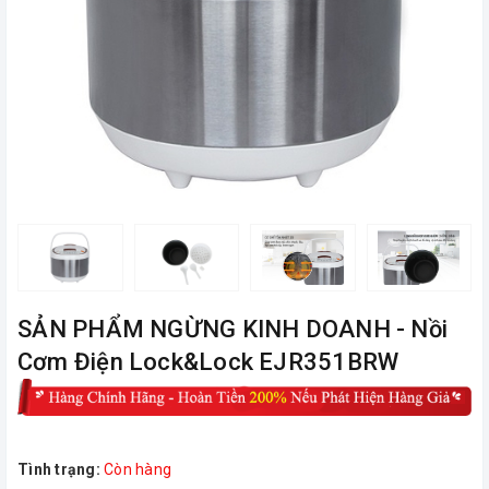
ㅤSẢN PHẨM NGỪNG KINH DOANH - Nồi
Cơm Điện Lock&Lock EJR351BRW
Tình trạng:
Còn hàng