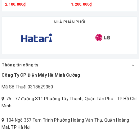
2.100.000₫
1.200.000₫
NHÀ PHÂN PHỐI
Thông tin công ty
Nồi Cơm Điện Lock&Lock EJR351BRW chính hãng Lock & Lock
Công Ty CP Điện Máy Hà Minh Cường
được làm từ hợp kim nhôm chống dính, giúp truyền nhiệt nhanh
Mã Số Thuế: 0318629350
và dễ dàng vệ sinh sau khi sử dụng. Bề mặt chống dính còn hạn
chế cơm bị cháy và bám dính khi nấu.
75 - 77 đường S11 Phường Tây Thạnh, Quận Tân Phú - TP Hồ Chí
Minh
104 Ngõ 357 Tam Trinh Phường Hoàng Văn Thụ, Quận Hoàng
Mai, TP Hà Nội