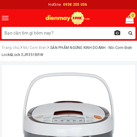
Hotline:
0938 205 056
0
Toggle
navigation
Trang chủ
Nồi Cơm Điện
ㅤSẢN PHẨM NGỪNG KINH DOANH - Nồi Cơm Điện
Lock&Lock EJR351BRW