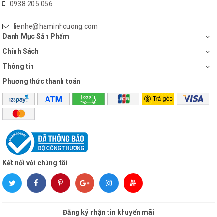
0938 205 056
lienhe@haminhcuong.com
Danh Mục Sản Phẩm
Chính Sách
Thông tin
Phương thức thanh toán
Nồi trang bị bảng điều khiển điện tử kết hợp màn hình LCD có
nhiều chức năng nấu như: nấu cơm, nấu cháo, hấp, hâm nóng,
nấu ăn nhanh,… và hẹn giờ nấu lên đến 12 tiếng vô cùng tiện lợi.
Kết nối với chúng tôi
Đăng ký nhận tin khuyến mãi