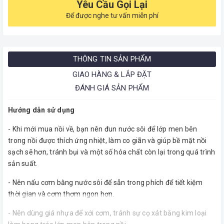
Yêu Cầu Gọi Lại
Để được nghe tư vấn miễn phí
THÔNG TIN SẢN PHẨM
GIAO HÀNG & LẮP ĐẶT
ĐÁNH GIÁ SẢN PHẨM
Hướng dẫn sử dụng
- Khi mới mua nồi về, bạn nên đun nước sôi để lớp men bên
trong nồi được thích ứng nhiệt, làm co giãn và giúp bề mặt nồi
sạch sẽ hơn, tránh bụi và một số hóa chất còn lại trong quá trình
sản suất.
- Nên nấu cơm bằng nước sôi để sẵn trong phích để tiết kiệm
thời gian và cơm thơm ngon hơn.
- Nên dùng giá nhựa để xới cơm, tránh sự cọ xát bằng kim loại