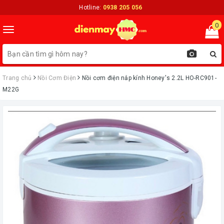
Hotline:
0938 205 056
0
Toggle
navigation
Trang chủ
Nồi Cơm Điện
Nồi cơm điện nắp kính Honey's 2.2L HO-RC901-
M22G