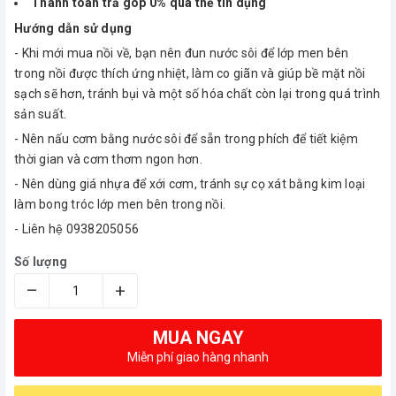
Thanh toán trả góp 0% qua thẻ tín dụng
Hướng dẫn sử dụng
- Khi mới mua nồi về, bạn nên đun nước sôi để lớp men bên
trong nồi được thích ứng nhiệt, làm co giãn và giúp bề mặt nồi
sạch sẽ hơn, tránh bụi và một số hóa chất còn lại trong quá trình
sản suất.
- Nên nấu cơm bằng nước sôi để sẵn trong phích để tiết kiệm
thời gian và cơm thơm ngon hơn.
- Nên dùng giá nhựa để xới cơm, tránh sự cọ xát bằng kim loại
làm bong tróc lớp men bên trong nồi.
- Liên hệ 0938205056
Số lượng
–
+
MUA NGAY
Miễn phí giao hàng nhanh