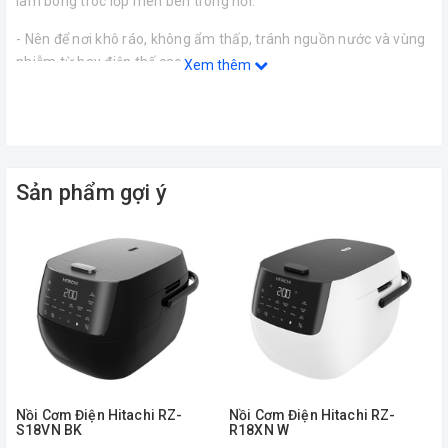
làm bong tróc lớp men bên trong nồi.
- Nên để nơi khô ráo, không ẩm thấp, tránh nguồn nước và vùng
nhiễm từ hay điện thế cao
Xem thêm
THÔNG SỐ KỸ THUẬT-
Điện áp : 220V-50Hz-
Công suất : 900W-
Sản phẩm gợi ý
Dung tích : 2.2L-
Mâm nhiệt : 900W, 500g-
Nhiệt độ giới hạn : 155 oC-
Cầu chì nhiệt: 165~172 oC-
Lá nhiệt: 48W-
Cảm biến bảo vệ: 160 oC-
Nồi Cơm Điện Hitachi RZ-
Nồi Cơm Điện Hitachi RZ-
S18VN BK
R18XN W
Công tắc làm bằng nhựa ABS-