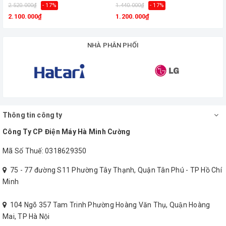
2.520.000₫
- 17%
1.440.000₫
- 17%
1
Cáp nguồn 2 chấu dài 1m2
2.100.000₫
1.200.000₫
Hướng dẫn sử dụng- Khi mới mua...
NHÀ PHÂN PHỐI
Thông tin công ty
Công Ty CP Điện Máy Hà Minh Cường
Mã Số Thuế: 0318629350
75 - 77 đường S11 Phường Tây Thạnh, Quận Tân Phú - TP Hồ Chí
Minh
104 Ngõ 357 Tam Trinh Phường Hoàng Văn Thụ, Quận Hoàng
Mai, TP Hà Nội