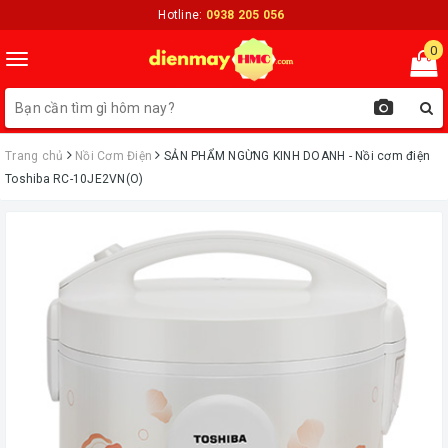
Hotline:
0938 205 056
0
Toggle
navigation
Trang chủ
Nồi Cơm Điện
ㅤSẢN PHẨM NGỪNG KINH DOANH - Nồi cơm điện
Toshiba RC-10JE2VN(O)