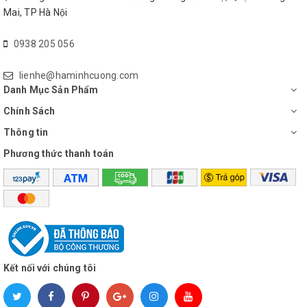
Mai, TP Hà Nội
Nồi cơm điện Toshiba RC-10JE2VN(O) có hệ thống tỏa nhiệt
mạnh mẽ, đối lưu bao quang nồi từ trên xống dưới giúp truyền
0938 205 056
nhiệt đồng nhất làm cơm chín đều, ngon ngọt từng hạt cơm.
lienhe@haminhcuong.com
Danh Mục Sản Phẩm
Chính Sách
Thông tin
Phương thức thanh toán
Lòng nồi chống dính
Kết nối với chúng tôi
Nồi cơm điện Toshiba trang bị lòng nồi với vật liệu cao cấp chống
dính, độ bền cao, chống trầy xướt. Dễ vệ sinh sau khi dùng.