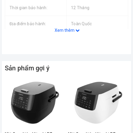
Thời gian bảo hành:
12 Tháng
Địa điểm bảo hành:
Toàn Quốc
Xem thêm
Loại nồi:
Nồi cơm nắp gài
Dung tích:
1 L
Sản phẩm gợi ý
Công suất:
500 W
Chất liệu lòng nồi:
Chống dính
Nấu, hấp, giữ ấm
Chế độ nấu: