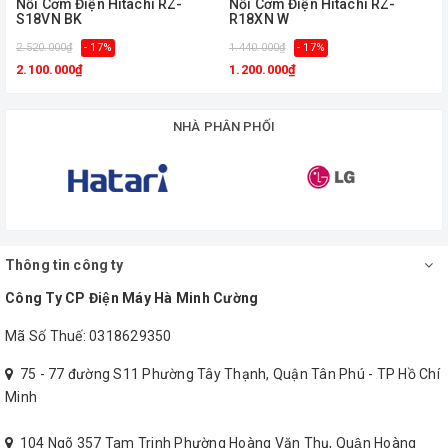
Nồi Cơm Điện Hitachi RZ-
Nồi Cơm Điện Hitachi RZ-
S18VN BK
R18XN W
2.520.000₫
- 17%
1.440.000₫
- 17%
1
2.100.000₫
1.200.000₫
NHÀ PHÂN PHỐI
Thông tin công ty
Công Ty CP Điện Máy Hà Minh Cường
Mã Số Thuế: 0318629350
75 - 77 đường S11 Phường Tây Thạnh, Quận Tân Phú - TP Hồ Chí
Minh
Công nghệ nhiệt 360 độ
104 Ngõ 357 Tam Trinh Phường Hoàng Văn Thụ, Quận Hoàng