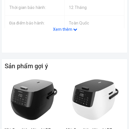
Thời gian bảo hành:
12 Tháng
Địa điểm bảo hành:
Toàn Quốc
Xem thêm
Loại nồi:
Nồi cơm nắp gài
Dung tích:
1,8 L
Sản phẩm gợi ý
Công suất:
650 W
Chất liệu lòng nồi:
Chống dính
Nấu, hấp, giữ ấm
Chế độ nấu: