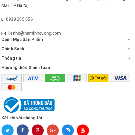
Mai, TP Hà Nội
Nồi cơm điện Toshiba RC-18JE2VN(O) có hệ thống tỏa nhiệt
mạnh mẽ, đối lưu bao quang nồi từ trên xống dưới giúp truyền
0938 205 056
nhiệt đồng nhất làm cơm chín đều, ngon ngọt từng hạt cơm.
lienhe@haminhcuong.com
Danh Mục Sản Phẩm
Chính Sách
Thông tin
Phương thức thanh toán
Lòng nồi chống dính
Kết nối với chúng tôi
Nồi cơm điện Toshiba trang bị lòng nồi với vật liệu cao cấp chống
dính, độ bền cao, chống trầy xướt. Dễ vệ sinh sau khi dùng.