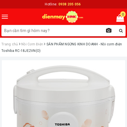
Hotline:
0938 205 056
0
Toggle
navigation
Trang chủ
Nồi Cơm Điện
ㅤSẢN PHẨM NGỪNG KINH DOANH - Nồi cơm điện
Toshiba RC-18JE2VN(O)