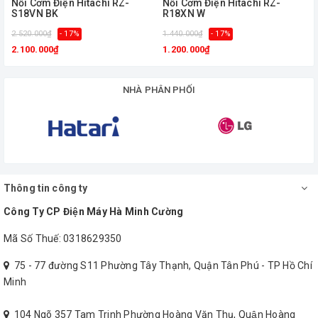
Nồi Cơm Điện Hitachi RZ-
Nồi Cơm Điện Hitachi RZ-
S18VN BK
R18XN W
2.520.000₫
- 17%
1.440.000₫
- 17%
1
2.100.000₫
1.200.000₫
NHÀ PHÂN PHỐI
Thông tin công ty
Công Ty CP Điện Máy Hà Minh Cường
Mã Số Thuế: 0318629350
75 - 77 đường S11 Phường Tây Thạnh, Quận Tân Phú - TP Hồ Chí
Minh
Công nghệ nhiệt 360 độ
104 Ngõ 357 Tam Trinh Phường Hoàng Văn Thụ, Quận Hoàng