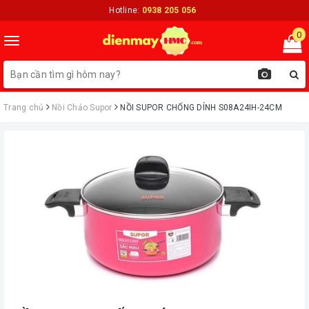
Hotline:
0938 205 056
0
Toggle
navigation
Trang chủ
Nồi Chảo Supor
NỒI SUPOR CHỐNG DÍNH S08A24IH-24CM