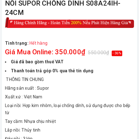
NỒI SUPOR CHỐNG DÍNH S08A24IH-
24CM
Tình trạng:
Hết hàng
Giá Mua Online: 350.000₫
550.000₫
- 36%
Giá đã bao gồm thuế VAT
Thanh toán trả góp 0% qua thẻ tín dụng
THÔNG TIN CHUNG
Hãng sản xuất : Supor
Xuất xứ : Việt Nam
Loại nồi: Hợp kim nhôm, loại chống dính, sử dụng được cho bếp
từ
Tay cầm: Nhựa chịu nhiệt
Lắp nồi: Thủy tinh
Đáy nồi : 3 lớp