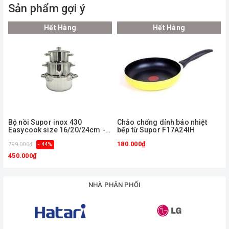
Sản phẩm gợi ý
Hết Hàng
Hết Hàng
Bộ nồi Supor inox 430
Chảo chống dính báo nhiệt
Easycook size 16/20/24cm -
bếp từ Supor F17A24IH
H20212-T1
180.000₫
799.000₫
- 44%
5
450.000₫
NHÀ PHÂN PHỐI