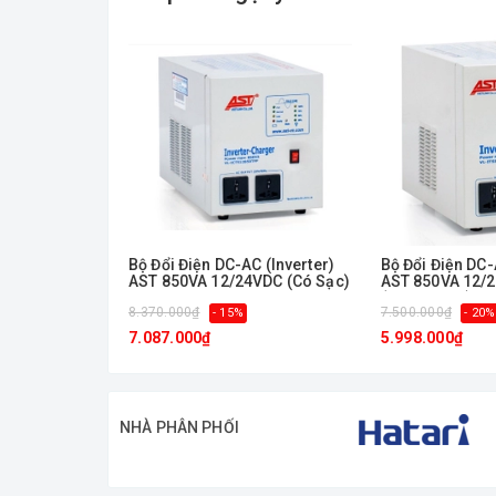
- Dây chuyền sản xuất hiện đại với tiêu chuẩn quản 
Bộ Đổi Điện DC-AC (Inverter)
Bộ Đổi Điện DC-
AST 850VA 12/24VDC (Có Sạc)
AST 850VA 12/
(Không Sạc)
8.370.000₫
7.500.000₫
- 15%
- 20%
7.087.000₫
5.998.000₫
NHÀ PHÂN PHỐI