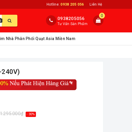
Hotline:
0938 205 056
Liên Hệ
0
0938205056
Tư Vấn Sản Phẩm
ìm Nhà Phân Phối Quạt Asia Miền Nam
-240V)
1.295.000₫
- 30%