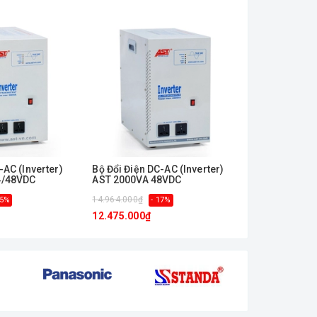
-AC (Inverter)
Bộ Đổi Điện DC-AC (Inverter)
Bộ Đổi Điện D
4/48VDC
AST 2000VA 48VDC
AST 2000VA 
14.964.000₫
14.471.000₫
15%
- 17%
-
12.475.000₫
12.050.000₫