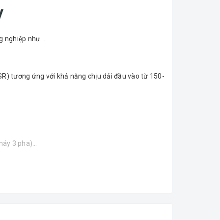
V
ng nghiệp như …
SR) tương ứng với khả năng chịu dải đầu vào từ 150-
 máy 3 pha)…
(220V +/- 5%) và tốc độ đáp ứng nhanh.