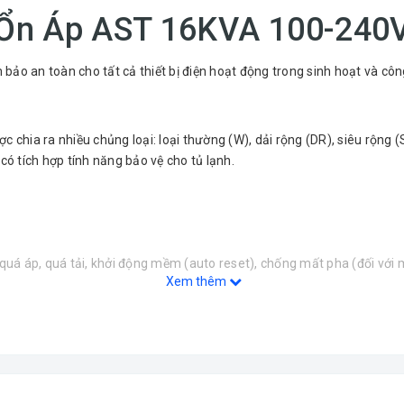
Ổn Áp AST 16KVA 100-240
m bảo an toàn cho tất cả thiết bị điện hoạt động trong sinh hoạt và cô
chia ra nhiều chủng loại: loại thường (W), dải rộng (DR), siêu rộng (
ó tích hợp tính năng bảo vệ cho tủ lạnh.
 quá áp, quá tải, khởi động mềm (auto reset), chống mất pha (đối với
Xem thêm
p cho dải hoạt động đầu vào rộng với độ ổn định của điện áp ra cao 
 giúp cho ổn áp của AST có tuổi thọ, độ tin cậy và hiệu suất cao.
kế, sản xuất theo mọi nhu cầu của khách hàng