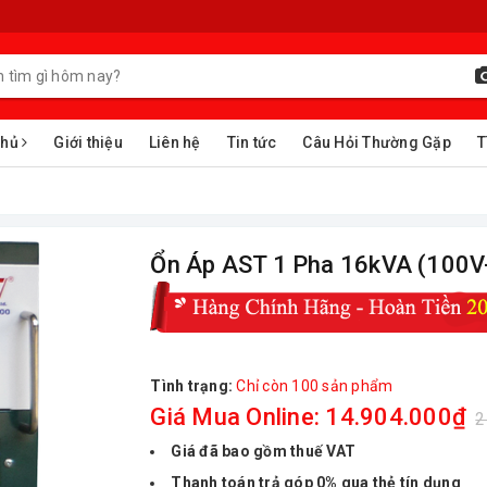
chủ
Giới thiệu
Liên hệ
Tin tức
Câu Hỏi Thường Gặp
T
Ổn Áp AST 1 Pha 16kVA (100V
Tình trạng:
Chỉ còn 100 sản phẩm
Giá Mua Online: 14.904.000₫
2
Giá đã bao gồm thuế VAT
Thanh toán trả góp 0% qua thẻ tín dụng