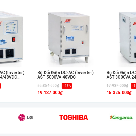
lý chất lượng
ISO 9001:2000.
AC (Inverter)
Bộ Đổi Điện DC-AC (Inverter)
Bộ Đổi Điện DC
24/48VDC
AST 5000VA 48VDC
AST 3000VA 2
22.854.000₫
17.937.000₫
- 16%
- 
19.187.000₫
15.325.000₫