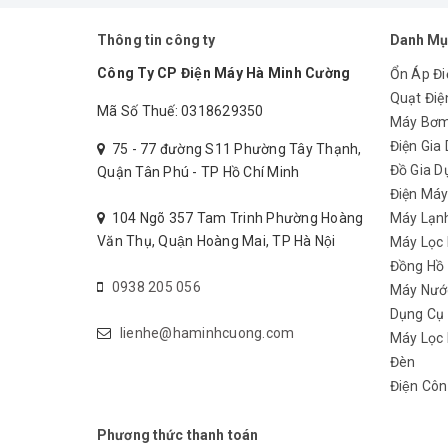
Thông tin công ty
Danh Mụ
Công Ty CP Điện Máy Hà Minh Cường
Ổn Áp Đi
Quạt Điệ
Mã Số Thuế: 0318629350
Máy Bơ
Thông số kỹ thuật
Điện Gia
75 - 77 đường S11 Phường Tây Thạnh,
Đồ Gia D
Quận Tân Phú - TP Hồ Chí Minh
Công suất: 16kva ( 16000va)
Điện Má
ĐIện áp: 100-240V
104 Ngõ 357 Tam Trinh Phường Hoàng
Máy Lạn
Văn Thụ, Quận Hoàng Mai, TP Hà Nội
Máy Lọc
Tần số: 50Hz
Đồng Hồ
0938 205 056
Máy Nướ
Giao hàng miễn phí, liên hệ
0938 205 056
Dụng Cụ
lienhe@haminhcuong.com
Máy Lọc 
Đèn
Điện Côn
Phương thức thanh toán