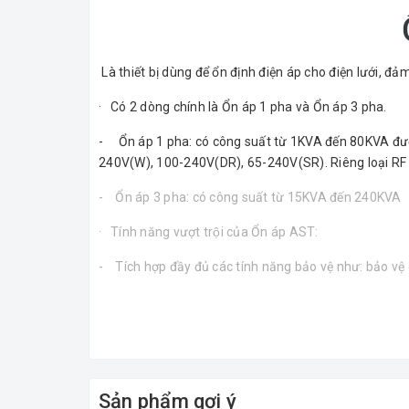
Là thiết bị dùng để ổn định điện áp cho điện lưới, đả
· Có 2 dòng chính là Ổn áp 1 pha và Ổn áp 3 pha.
- Ổn áp 1 pha: có công suất từ 1KVA đến 80KVA được 
240V(W), 100-240V(DR), 65-240V(SR). Riêng loại RF c
- Ổn áp 3 pha: có công suất từ 15KVA đến 240KVA
· Tính năng vượt trội của Ổn áp AST:
- Tích hợp đầy đủ các tính năng bảo vệ như: bảo vệ
- Công nghệ điều khiển tự động bằng vi mạch tích hợ
- Hiển thị đầy đủ điện áp ra, dòng tải.
- Các linh kiện đều được nhập khẩu, chọn lựa kỹ càng
Sản phẩm gợi ý
- Mẫu mã kiểu dáng gọn đẹp. Đặc biệt có thể thiết 