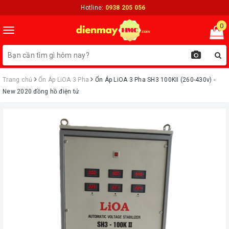
Hotline:
0938 205 056
0
Toggle
navigation
Trang chủ
Ổn Áp LiOA 3 Pha
Ổn Áp LiOA 3 Pha SH3 100KII (260-430v) -
New 2020 đồng hồ điện tử