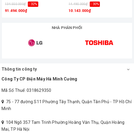
điện tử
Kích thước: 670 X 575 X 1280 mm
134.550.000₫
- 32%
14.490.000₫
- 30%
2
91.494.000₫
10.143.000₫
Trọng lượng: 362 kg
Liên hệ hotline
0938 205 056
để được tư vấn và hỗ trợ tốt hơn về
NHÀ PHÂN PHỐI
ổn áp lioa
mà quý khách đang quan tâm.
Thông tin công ty
Công Ty CP Điện Máy Hà Minh Cường
Mã Số Thuế: 0318629350
75 - 77 đường S11 Phường Tây Thạnh, Quận Tân Phú - TP Hồ Chí
Minh
104 Ngõ 357 Tam Trinh Phường Hoàng Văn Thụ, Quận Hoàng
Mai, TP Hà Nội