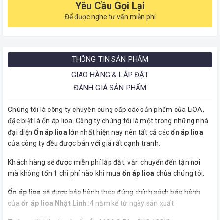
Yêu Cầu Gọi Lại
Để được nghe tư vấn miễn phí
THÔNG TIN SẢN PHẨM
GIAO HÀNG & LẮP ĐẶT
ĐÁNH GIÁ SẢN PHẨM
Chúng tôi là công ty chuyên cung cấp các sản phẩm của LiOA,
đặc biệt là ổn áp lioa. Công ty chúng tôi là một trong những nhà
đại diện
Ổn áp lioa
lớn nhất hiện nay nên tất cả các
ổn áp lioa
của công ty đều được bán với giá rất cạnh tranh.
Khách hàng sẽ được miễn phí lắp đặt, vận chuyển đến tận nơi
mà không tốn 1 chi phí nào khi mua
ổn áp lioa
chủa chúng tôi.
Ổn áp lioa
sẽ được bảo hành theo đúng chính sách bảo hành
của
ổn áp lioa Nhật Linh
:4 năm kể từ ngày sản xuất