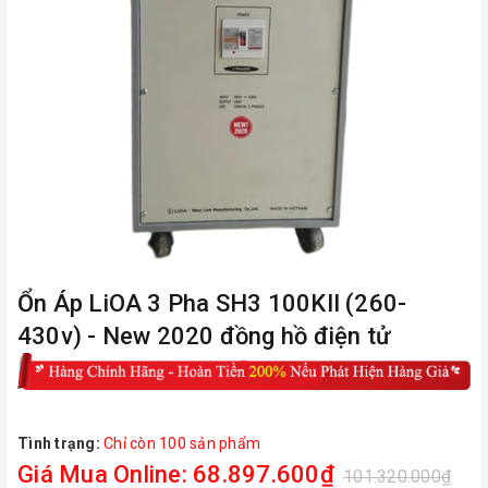
Ổn Áp LiOA 3 Pha SH3 100KII (260-
430v) - New 2020 đồng hồ điện tử
Tình trạng:
Chỉ còn 100 sản phẩm
Giá Mua Online: 68.897.600₫
101.320.000₫