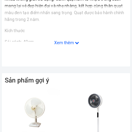
mang lại vẻ đẹp hiện đại và nhẹ nhàng, kết hợp cùng thân quạt
màu đen tạo điểm nhấn sang trọng. Quạt được bảo hành chính
hãng trong 2 năm.
Kích thước
Sải cánh: 40cm
Xem thêm
Độ cao điều chỉnh: 129 – 154cm
Thông số kỹ thuật
Model: P41U
Sản phẩm gợi ý
Điện áp: 230V – 50Hz
Công suất: 36 – 44W (mức thấp), 47.5 – 54.5W (mức cao)
Số vòng quay: 818 – 999 vòng/phút (mức thấp), 1,093 – 1,336
vòng/phút (mức cao)
Vận tốc gió: 250 – 820 m/phút