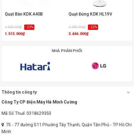
Lưu lượng gió: 81 – 2,860 m³/phút
Quạt Bàn KDK A40B
Quạt Đứng KDK HL19V
Quạt P41U là sự kết hợp giữa thiết kế tinh tế, độ bền cao và hiệu
quả làm mát mạnh mẽ, đáp ứng nhu cầu sử dụng trong gia đình
1.930.000₫
- 22%
4.390.000₫
- 22%
4
cũng như văn phòng.
1.515.000₫
3.446.000₫
NHÀ PHÂN PHỐI
Thông tin công ty
Công Ty CP Điện Máy Hà Minh Cường
Mã Số Thuế: 0318629350
75 - 77 đường S11 Phường Tây Thạnh, Quận Tân Phú - TP Hồ Chí
Minh