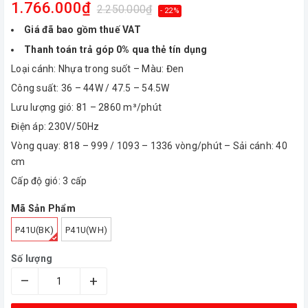
1.766.000₫
2.250.000₫
- 22%
Giá đã bao gồm thuế VAT
Thanh toán trả góp 0% qua thẻ tín dụng
Loại cánh: Nhựa trong suốt – Màu: Đen
Công suất: 36 – 44W / 47.5 – 54.5W
Lưu lượng gió: 81 – 2860 m³/phút
Điện áp: 230V/50Hz
Vòng quay: 818 – 999 / 1093 – 1336 vòng/phút – Sải cánh: 40
cm
Cấp độ gió: 3 cấp
Mã Sản Phẩm
P41U(BK)
P41U(WH)
Số lượng
–
+