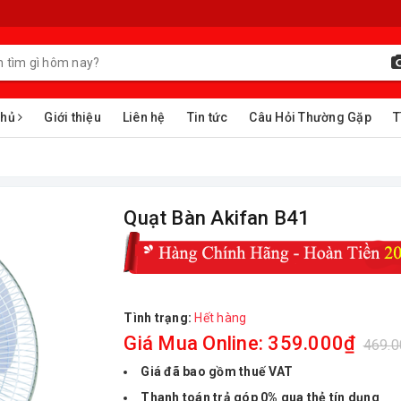
chủ
Giới thiệu
Liên hệ
Tin tức
Câu Hỏi Thường Gặp
T
Quạt Bàn Akifan B41
Tình trạng:
Hết hàng
Giá Mua Online: 359.000₫
469.
Giá đã bao gồm thuế VAT
Thanh toán trả góp 0% qua thẻ tín dụng