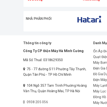
– Sản phẩm nhỏ gọn không tốn nhiều diện tích, như
– Nhiều màu sắc cho mọi người có thể lựa chọn phù hợ
NHÀ PHÂN PHỐI
– Có thể di chuyển sang nhiều vị trí khác nhau một c
– Tiện lợi hơn với việc tháo lắp và lau chùi dễ dàng, 
Thông tin công ty
Danh Mụ
ỨNG DỤNG
Công Ty CP Điện Máy Hà Minh Cường
Ổn Áp Đi
Quạt Điệ
–
Quạt bàn AKiFan B41
có chiều cao rất thích hợp vớ
Mã Số Thuế: 0318629350
Máy Bơ
– Với thiết kế trang nhã, có nhiều màu sắc khác nha
Điện Gia
75 - 77 đường S11 Phường Tây Thạnh,
không thể thiếu để tăng thêm tính thẩm mỹ cho căn
Đồ Gia D
Quận Tân Phú - TP Hồ Chí Minh
Điện Má
104 Ngõ 357 Tam Trinh Phường Hoàng
Máy Lạn
Văn Thụ, Quận Hoàng Mai, TP Hà Nội
Máy Lọc
Đồng Hồ
0938 205 056
Máy Nướ