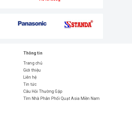
Thông tin
Trang chủ
Giới thiệu
Liên hệ
ng đẹp, sản phẩm còn trở thành vật dụng trang trí
Tin tức
Câu Hỏi Thường Gặp
Tìm Nhà Phân Phối Quạt Asia Miền Nam