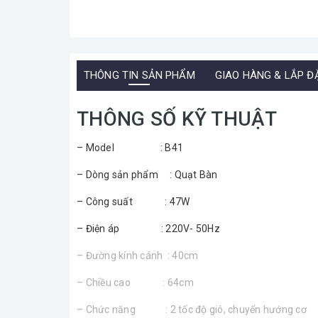
THÔNG TIN SẢN PHẨM
GIAO HÀNG & LẮP Đ
THÔNG SỐ KỸ THUẬT
– Model : B41
– Dòng sản phẩm : Quạt Bàn
– Công suất : 47W
– Điện áp : 220V- 50Hz
– Đường kính cánh : 40cm
– Chiều cao : 64cm
– Chức năng : 2 tốc độ gió, chuyển hướng cơ