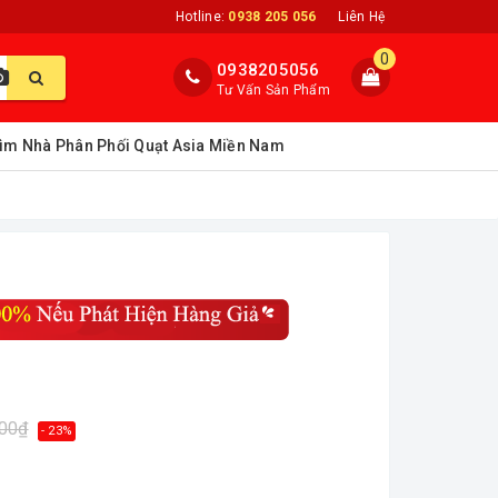
Hotline:
0938 205 056
Liên Hệ
0
0938205056
Tư Vấn Sản Phẩm
ìm Nhà Phân Phối Quạt Asia Miền Nam
000₫
- 23%