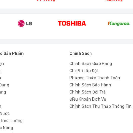
ng công suất vẫn đủ mạnh để làm bạn cảm thấy thoải mái.
p với vị trí cần sử dụng.
ách dễ dàng.
không tốn nhiều công sức.
c Sản Phẩm
Chính Sách
ện
Chính Sách Giao Hàng
n
Chi Phí Lắp Đặt
i tư thế ngồi nghỉ mát khi được đặt trên bàn hoặc dưới sàn.
m
Phương Thức Thanh Toán
u có thể cho bạn lựa chọn màu mà các bạn yêu thích. Ngoài ra, hình dá
 Dụng
Chính Sách Bảo Hành
 phòng của bạn.
ụng
Chính Sách Đổi Trả
y
Điều Khoản Dịch Vụ
h
Chính Sách Thu Thập Thông Tin
 Nước
 Treo Tường
c Nóng