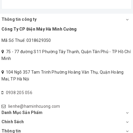
Thông tin công ty
Công Ty CP Điện Máy Hà Minh Cường
Mã Số Thuế: 0318629350
75 - 77 đường S11 Phường Tây Thạnh, Quận Tân Phú - TP Hồ Chí
Minh
Áp dụng 5S – KAIZEN trong toàn công ty đã tạo nên nền tảng
104 Ngõ 357 Tam Trinh Phường Hoàng Văn Thụ, Quận Hoàng
vững chắc cho các giải pháp cải tiến năng suất và chất lượng.
Mai, TP Hà Nội
Công ty TNHH Sản xuất và Thương mại Liên Hiệp đã khẳng định
được vị thế của mình, Luôn hướng tới khách hàng chính là sự tồn
0938 205 056
tại và phát triển bền vững của Công ty.
lienhe@haminhcuong.com
Danh Mục Sản Phẩm
Chính Sách
Thông tin