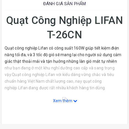
ĐÁNH GIÁ SẢN PHẨM
Quạt Công Nghiệp LIFAN
T-26CN
Quạt công nghiệp Lifan có công suất 160W giúp tiết kiệm điện
năng tối đa, và 3 tốc độ gió sẽ mang lại cho người sử dụng cảm
giác thật thoải mái và tận hưởng những làn gió mát tự nhiên
như bạn đang ở một khu nghỉ dưỡng cao cấp và sang trọng
vậy.Quạt công nghiệp Lifan với kiểu dáng vững chắc và tiêu
chuẩn hàng Việt Nam chất lượng cao, nay quạt công
nghiệp Lifan đang được rất nhiều khách hàng tin dùng.
Xem thêm
Quạt Treo Tường Công Nghiệp Lifan T-26CN màu đen kiểu dáng
công nghiệp, công suất 110W, sơn tĩnh điện, cánh quạt 64cm, 3
cấp độ gió