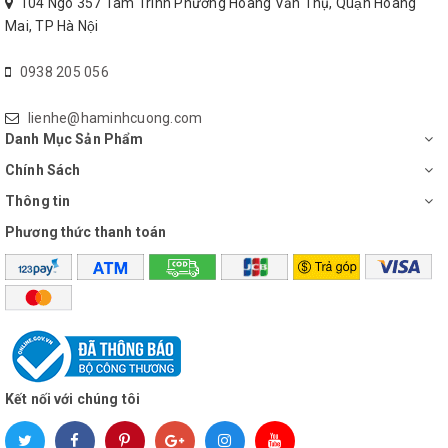
104 Ngõ 357 Tam Trinh Phường Hoàng Văn Thụ, Quận Hoàng
về
Quạt Đứng LiOA
mà quý khách quan tâm.
Mai, TP Hà Nội
0938 205 056
lienhe@haminhcuong.com
Danh Mục Sản Phẩm
Chính Sách
Thông tin
Phương thức thanh toán
Kết nối với chúng tôi