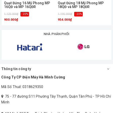
Quạt Đứng 16 Mỹ Phong MP
Quạt Đứng 18 Mỹ Phong MP
16QĐ và MP 16QĐR
18QĐ và MP 18QĐR
Thông số của
Quạt Đứng LiOA QC-409
1.125.000₫
- 20%
1.195.000₫
- 20%
1
900.000₫
954.000₫
Điện áp
220-240V
NHÀ PHÂN PHỐI
Công suất
51W
Trọng
9 kg
lượng
Thông tin công ty
không
remote
Công Ty CP Điện Máy Hà Minh Cường
Phụ kiện
không hẹn
Mã Số Thuế: 0318629350
giờ
75 - 77 đường S11 Phường Tây Thạnh, Quận Tân Phú - TP Hồ Chí
Minh
Liên hệ
Hotline 0938 205 056
để được tư vấn hỗ trợ tốt nhất