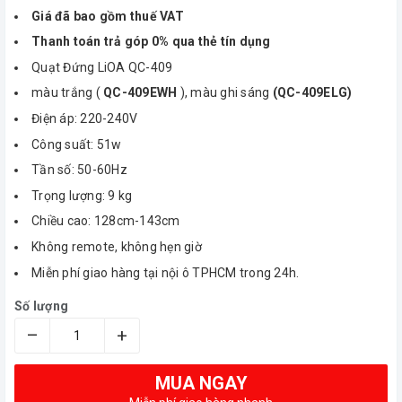
Giá đã bao gồm thuế VAT
Thanh toán trả góp 0% qua thẻ tín dụng
Quạt Đứng LiOA QC-409
màu trắng (
QC-409EWH
), màu ghi sáng
(QC-409ELG)
Điện áp: 220-240V
Công suất: 51w
Tần số: 50-60Hz
Trọng lượng: 9 kg
Chiều cao: 128cm-143cm
Không remote, không hẹn giờ
Miễn phí giao hàng tại nội ô TPHCM trong 24h.
Số lượng
–
+
MUA NGAY