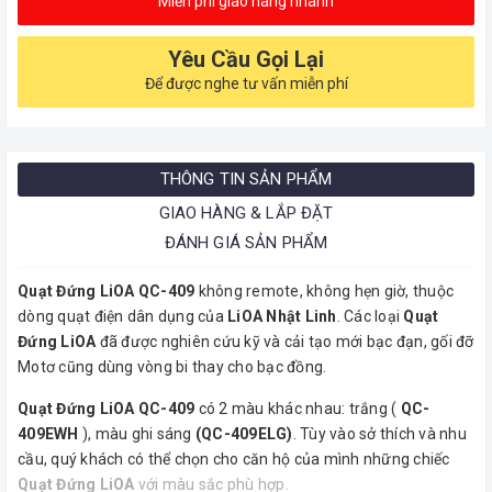
Miễn phí giao hàng nhanh
Yêu Cầu Gọi Lại
Để được nghe tư vấn miễn phí
THÔNG TIN SẢN PHẨM
GIAO HÀNG & LẮP ĐẶT
ĐÁNH GIÁ SẢN PHẨM
Quạt Đứng LiOA QC-409
không remote, không hẹn giờ, thuộc
dòng quạt điện dân dụng của
LiOA Nhật Linh
. Các loại
Quạt
Đứng LiOA
đã được nghiên cứu kỹ và cải tạo mới bạc đạn, gối đỡ
Motơ cũng dùng vòng bi thay cho bạc đồng.
Quạt Đứng LiOA QC-409
có 2 màu khác nhau: trắng (
QC-
409EWH
), màu ghi sáng
(QC-409ELG)
. Tùy vào sở thích và nhu
cầu, quý khách có thể chọn cho căn hộ của mình những chiếc
Quạt Đứng LiOA
với màu sắc phù hợp.