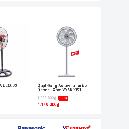
A D20002
Quạt Đứng Asiavina Turbo
Quạt đứng bá
Decor - Xám VY659991
HAWIN20 - H
1.378.800₫
2.340.000₫
- 17%
- 
1.149.000₫
1.871.000₫