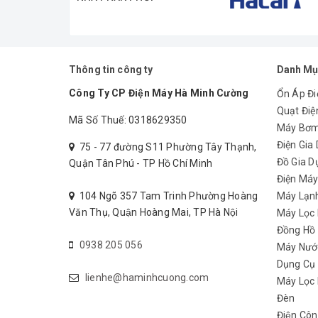
Thông tin công ty
Danh Mụ
Công Ty CP Điện Máy Hà Minh Cường
Ổn Áp Đi
Quạt Điệ
Mã Số Thuế: 0318629350
Máy Bơ
Điện Gia
75 - 77 đường S11 Phường Tây Thạnh,
Đồ Gia D
Quận Tân Phú - TP Hồ Chí Minh
Điện Má
104 Ngõ 357 Tam Trinh Phường Hoàng
Máy Lạn
Văn Thụ, Quận Hoàng Mai, TP Hà Nội
Máy Lọc
Đồng Hồ
0938 205 056
Máy Nướ
Lồng quạt đan khít chắc chắn, đảm bảo an to
Dụng Cụ
lienhe@haminhcuong.com
Máy Lọc 
Đèn
Điện Côn