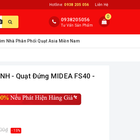
Hotline:
0938 205 056
Liên Hệ
0
0938205056
Tư Vấn Sản Phẩm
ìm Nhà Phân Phối Quạt Asia Miền Nam
H - Quạt Đứng MIDEA FS40 -
000₫
- 15%