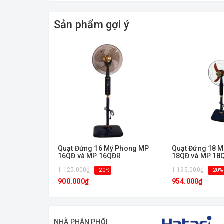
Sản phẩm gợi ý
3 cánh quạt lớn đường kính 38 cm tạo làn gió 
Quạt Đứng 16 Mỹ Phong MP
Quạt Đứng 18 
16QĐ và MP 16QĐR
18QĐ và MP 18
1.125.000₫
1.195.000₫
- 20%
- 20%
900.000₫
954.000₫
NHÀ PHÂN PHỐI