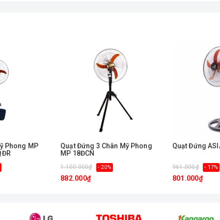
trải rộng, tản gió nhanh, làm mát hiệu quả
Mỹ Phong MP
Quạt Đứng 3 Chân Mỹ Phong
Quạt Đứng ASI
QĐR
MP 18ĐCN
1.100.000₫
961.000₫
- 20%
- 17%
882.000₫
801.000₫