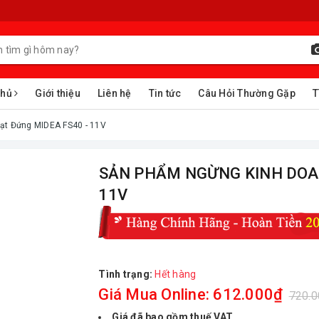
chủ
Giới thiệu
Liên hệ
Tin tức
Câu Hỏi Thường Gặp
T
t Đứng MIDEA FS40 - 11V
ㅤSẢN PHẨM NGỪNG KINH DOAN
11V
Tình trạng:
Hết hàng
Giá Mua Online: 612.000₫
720.
Giá đã bao gồm thuế VAT