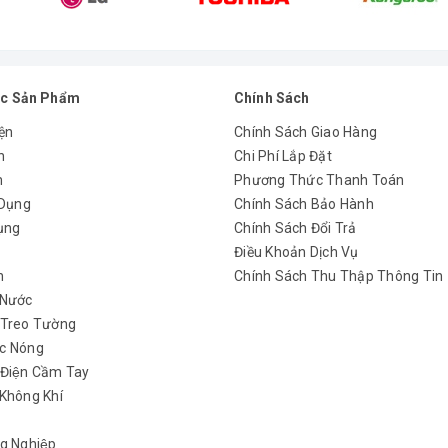
c Sản Phẩm
Chính Sách
ện
Chính Sách Giao Hàng
n
Chi Phí Lắp Đặt
m
Phương Thức Thanh Toán
 Dụng
Chính Sách Bảo Hành
ụng
Chính Sách Đổi Trả
y
Điều Khoản Dịch Vụ
h
Chính Sách Thu Thập Thông Tin
 Nước
 Treo Tường
c Nóng
àn khi tiếp xúc ở khoảng cách gần
 Điện Cầm Tay
Không Khí
g Nghiệp