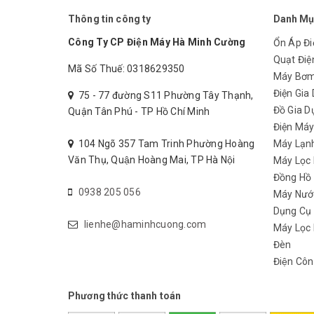
Thông tin công ty
Danh Mụ
Điện áp
220V
Công Ty CP Điện Máy Hà Minh Cường
Ổn Áp Đi
Quạt Điệ
Mã Số Thuế: 0318629350
Máy Bơ
Tần số
50Hz
Điện Gia
75 - 77 đường S11 Phường Tây Thạnh,
Đồ Gia D
Quận Tân Phú - TP Hồ Chí Minh
Điện Má
Công suất
45W
104 Ngõ 357 Tam Trinh Phường Hoàng
Máy Lạn
Văn Thụ, Quận Hoàng Mai, TP Hà Nội
Máy Lọc
Cường độ dòng
Đồng Hồ
190-160-150mA
điện
0938 205 056
Máy Nướ
Dụng Cụ
lienhe@haminhcuong.com
Máy Lọc 
Lưu lượng gió
34m3/phút
Đèn
Điện Côn
Màu sắc
xanh
Phương thức thanh toán