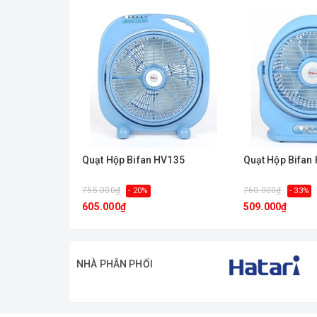
dòng quạt này cho những đại lý nhỏ lẻ muốn kinh doan
tôi qua mail hoặc gọi trực tiếp vào Hotline phía dưới.
Quạt Hộp Bifan HV135
Quạt Hộp Bifan
755.000₫
760.000₫
- 20%
- 33%
605.000₫
509.000₫
NHÀ PHÂN PHỐI
Miễn phí giao hàng và lắp đặt tận nơi cho khách hà
Thông số kỹ thuật của
Quạt Hộp ASIA F12001