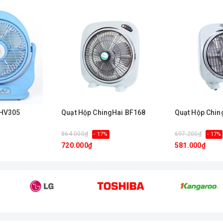
h. Để được giá tốt nhất, chiết khấu cao nhất dành riêng cho đại lý qu
 HV305
Quạt Hộp ChingHai BF168
Quạt Hộp Chin
864.000₫
697.200₫
- 17%
- 17%
720.000₫
581.000₫
ng mua
Quạt Hộp ASIA F12001
của công ty chúng tôi.