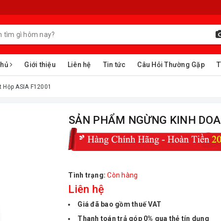
chủ
Giới thiệu
Liên hệ
Tin tức
Câu Hỏi Thường Gặp
T
 Hộp ASIA F12001
ㅤSẢN PHẨM NGỪNG KINH DOAN
Tình trạng:
Còn hàng
Liên hệ
Giá đã bao gồm thuế VAT
Thanh toán trả góp 0% qua thẻ tín dụng