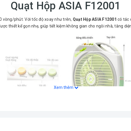
Quạt Hộp ASIA F12001
 vòng/phút. Với tốc độ xoay như trên,
Quạt Hộp ASIA F12001
có tác 
ợc thiết kế gọn nhẹ, giúp tiết kiệm không gian cho ngôi nhà, tăng diệ
Xem thêm
n ra bởi chúng tôi, quý khách có thể hoàn toàn yên tâm về chất lượng