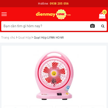
Hotline:
0938 205 056
0
Toggle
navigation
Trang chủ
Quạt Hộp
Quạt Hộp LIFAN HO-MI