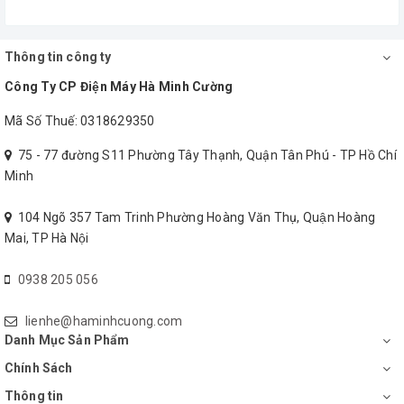
nghĩa đến các viện cô nhi, viện người cao tuổi, doanh trại
quân đội, tổ chức từ thiện,… Sẽ có mức giá chiết khấu cao
Thông tin công ty
cho số lượng hàng mua nhiều nhé.
Công Ty CP Điện Máy Hà Minh Cường
Mã Số Thuế: 0318629350
75 - 77 đường S11 Phường Tây Thạnh, Quận Tân Phú - TP Hồ Chí
Minh
104 Ngõ 357 Tam Trinh Phường Hoàng Văn Thụ, Quận Hoàng
Mai, TP Hà Nội
0938 205 056
lienhe@haminhcuong.com
Danh Mục Sản Phẩm
Chính Sách
Thông tin