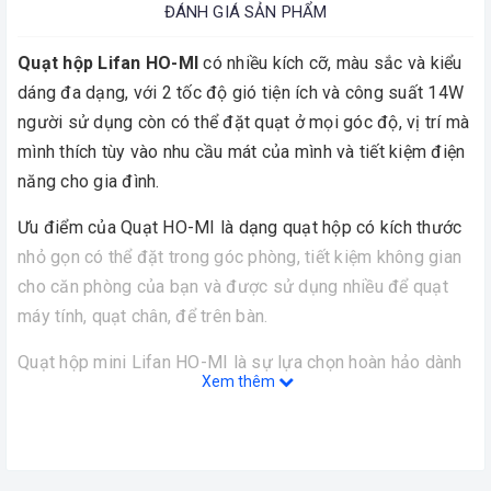
ĐÁNH GIÁ SẢN PHẨM
Quạt hộp Lifan HO-MI
có nhiều kích cỡ, màu sắc và kiểu
dáng đa dạng, với 2 tốc độ gió tiện ích và công suất 14W
người sử dụng còn có thể đặt quạt ở mọi góc độ, vị trí mà
mình thích tùy vào nhu cầu mát của mình và tiết kiệm điện
năng cho gia đình.
Ưu điểm của Quạt HO-MI
là dạng quạt hộp có kích thước
nhỏ gọn có thể đặt trong góc phòng, tiết kiệm không gian
cho căn phòng của bạn và được sử dụng nhiều để quạt
máy tính, quạt chân, để trên bàn.
Quạt hộp mini Lifan HO-MI là sự lựa chọn hoàn hảo dành
Xem thêm
cho cá nhân. Với kích thước 20 x 9 x 24.5cm, quạt không
chiếm nhiều diện tích nên bạn có thể thoải mái đặt trên
bàn học hay giường ngủ cá nhân. Quạt hộp mini Lifan HO-
MI có nhiều màu sắc tươi sáng, trẻ trung để bạn lựa chọn.