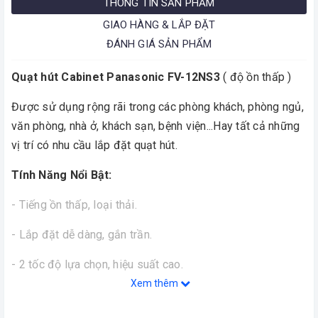
THÔNG TIN SẢN PHẨM
GIAO HÀNG & LẮP ĐẶT
ĐÁNH GIÁ SẢN PHẨM
Quạt hút Cabinet Panasonic FV-12NS3
( độ ồn thấp )
Được sử dụng rộng rãi trong các phòng khách, phòng ngủ,
văn phòng, nhà ở, khách sạn, bệnh viện...Hay tất cả những
vị trí có nhu cầu lắp đặt quạt hút.
Tính Năng Nổi Bật:
- Tiếng ồn thấp, loại thải.
- Lắp đặt dễ dàng, gắn trần.
- 2 tốc độ lựa chọn, hiệu suất cao.
Xem thêm
- Thiết kế cánh kép cho không khí mạnh mẽ.