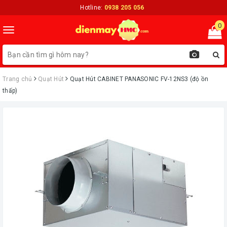
Hotline:
0938 205 056
0
Toggle
navigation
Trang chủ
Quạt Hút
Quạt Hút CABINET PANASONIC FV-12NS3 (độ ồn
thấp)