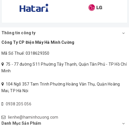
hậu cần. Với nhiều chi nhánh được mở trên toàn quốc, các
sản phẩm mang thương hiệu
Panasonic
luôn khẳng định
vị trí riêng của mình.
Thông tin công ty
Công Ty CP Điện Máy Hà Minh Cường
Mã Số Thuế: 0318629350
75 - 77 đường S11 Phường Tây Thạnh, Quận Tân Phú - TP Hồ Chí
Minh
104 Ngõ 357 Tam Trinh Phường Hoàng Văn Thụ, Quận Hoàng
Mai, TP Hà Nội
0938 205 056
lienhe@haminhcuong.com
Danh Mục Sản Phẩm