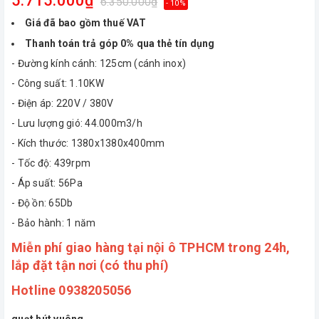
5.715.000₫
6.350.000₫
- 10%
Giá đã bao gồm thuế VAT
Thanh toán trả góp 0% qua thẻ tín dụng
- Đường kính cánh: 125cm (cánh inox)
- Công suất: 1.10KW
- Điện áp: 220V / 380V
- Lưu lượng gió: 44.000m3/h
- Kích thước: 1380x1380x400mm
- Tốc độ: 439rpm
- Áp suất: 56Pa
- Độ ồn: 65Db
- Bảo hành: 1 năm
Miễn phí giao hàng tại nội ô TPHCM trong 24h,
lắp đặt tận nơi (có thu phí)
Hotline 0938205056
quạt hút vuông