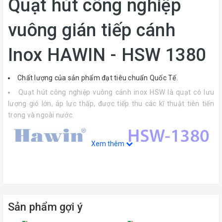
Quạt hút công nghiệp
vuông gián tiếp cánh
Inox HAWIN - HSW 1380
Chất lượng của sản phẩm đạt tiêu chuẩn Quốc Tế.
Quạt hút công nghiệp vuông cánh inox HSW là quạt có lưu
lượng gió lớn, áp lực thấp, được tiếp thu các kĩ thuật tiên tiến
trong và ngoài nước.
Xem thêm
Sản phẩm gợi ý