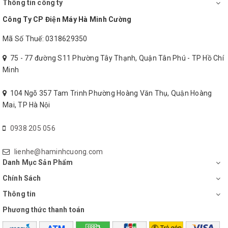
Thông tin công ty
không khí 700 m
( của nhà xưởng 1000 m
).
3
2
Công Ty CP Điện Máy Hà Minh Cường
Mã Số Thuế: 0318629350
75 - 77 đường S11 Phường Tây Thạnh, Quận Tân Phú - TP Hồ Chí
Minh
104 Ngõ 357 Tam Trinh Phường Hoàng Văn Thụ, Quận Hoàng
Mai, TP Hà Nội
0938 205 056
lienhe@haminhcuong.com
Danh Mục Sản Phẩm
Chính Sách
Thông tin
Phương thức thanh toán