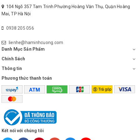
nơi (có thu phí)
104 Ngõ 357 Tam Trinh Phường Hoàng Văn Thụ, Quận Hoàng
Hotline 0938205056
Mai, TP Hà Nội
0938 205 056
lienhe@haminhcuong.com
Danh Mục Sản Phẩm
Chính Sách
Thông tin
Phương thức thanh toán
Kết nối với chúng tôi