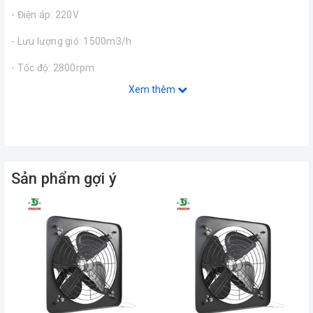
- Điện áp: 220V
- Lưu lượng gió: 1500m3/h
- Tốc độ: 2800rpm
Xem thêm
- Áp suất: 245Pa
- Độ ồn: 61Db
- Bảo hành: 1 năm
- Dùng để cấp gió tươi, dẫn khí vào hầm xe, hầm mỏ, hút mùi,
Sản phẩm gợi ý
hút bụi trong xây dựng.
- Quạt thiết kế nhỏ gọn, tiện dụng, dễ dàng di chuyển đến khu
vực sử dụng.
- Quạt Hút Xách Tay HASAKI HST có thể sử dụng chung với ống
gió có kích cỡ phù hợp với quạt.
Hình dáng cách tân, công nghệ hoàn hảo, phong cách hiện