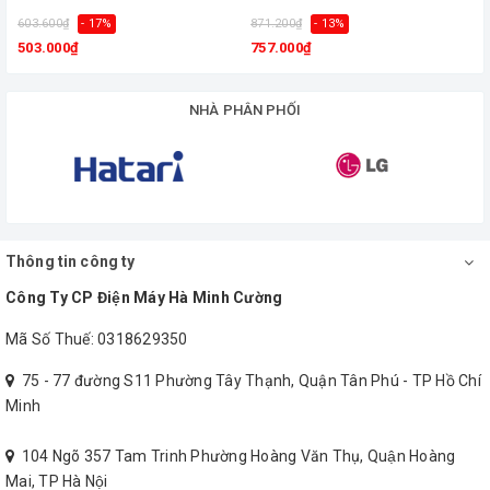
603.600₫
- 17%
871.200₫
- 13%
8
503.000₫
757.000₫
Điện áp
220-240V
NHÀ PHÂN PHỐI
Công suất
43W
Trọng
4.6kg
lượng
Thông tin công ty
Công Ty CP Điện Máy Hà Minh Cường
không
remote
Mã Số Thuế: 0318629350
Phụ kiện
không hẹn
75 - 77 đường S11 Phường Tây Thạnh, Quận Tân Phú - TP Hồ Chí
giờ
Minh
104 Ngõ 357 Tam Trinh Phường Hoàng Văn Thụ, Quận Hoàng
Liên hệ
Hotline 0938 205 056
để được tư vấn hỗ trợ tốt nhất
Mai, TP Hà Nội