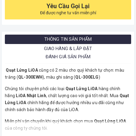
Yêu Cầu Gọi Lại
Để được nghe tư vấn miễn phí
THÔNG TIN SẢN PHẨM
GIAO HÀNG & LẮP ĐẶT
ĐÁNH GIÁ SẢN PHẨM
Quạt Lửng LiOA
cũng có 2 màu cho quý khách tự chọn: màu
trắng (
QL-300EWH
), màu ghi sáng (
QL-300ELG
)
Chúng tôi chuyên phối các loại
Quạt Lửng LiOA
hàng chính
hãng
LiOA Nhật Linh
, chất lượng cao với giá tốt nhất. Mua
Quạt
Lửng LiOA
chính hãng để được hưởng nhiều ưu đãi cũng như
chính sách bảo hành đầy đủ của LiOA.
Miễn phí vận chuyển khi quý khách chọn mua
Quạt Lửng LiOA
của công ty chúng tôi.