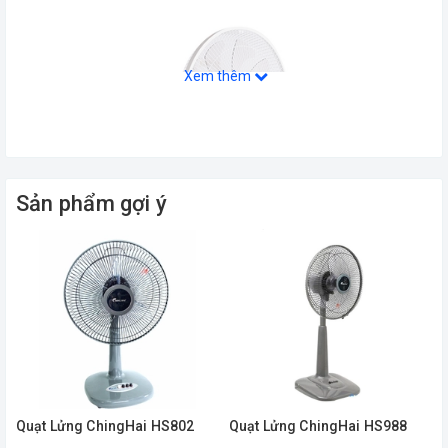
Xem thêm
Sản phẩm gợi ý
Quạt Lửng ChingHai HS802
Quạt Lửng ChingHai HS988
Thông số của
Quạt Lửng LiOA QL-300