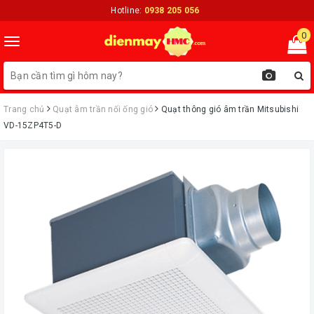
Hotline:
0938 205 056
0
Toggle
navigation
Trang chủ
Quạt âm trần nối ống gió
Quạt thông gió âm trần Mitsubishi
VD-15ZP4T5-D