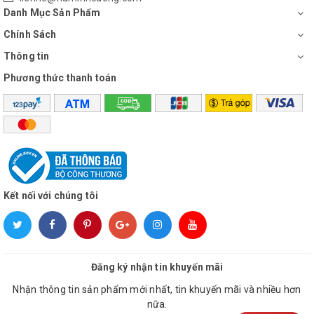
Lưu lượng gió
Danh Mục Sản Phẩm
Chính Sách
CF
Thông tin
Phương thức thanh toán
Độ ồn
d
Trọng lượng
k
Kết nối với chúng tôi
Chi tiết sản phẩm Quạt thông gió âm
trần Mitsubishi VD-15ZP4T5-D
Đăng ký nhận tin khuyến mãi
Nhận thông tin sản phẩm mới nhất, tin khuyến mãi và nhiều hơn
nữa.