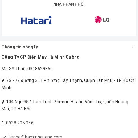
NHÀ PHÂN PHỐI
Điện áp
V
Tần số
H
Thông tin công ty
Hút / thổi
Công Ty CP Điện Máy Hà Minh Cường
Mã Số Thuế: 0318629350
Dòng điện định mức
A
75 - 77 đường S11 Phường Tây Thạnh, Quận Tân Phú - TP Hồ Chí
Minh
Tiêu thụ điện năng
104 Ngõ 357 Tam Trinh Phường Hoàng Văn Thụ, Quận Hoàng
Mai, TP Hà Nội
Vòng quay/phút
0938 205 056
m3
lienhe@haminhcuong.com