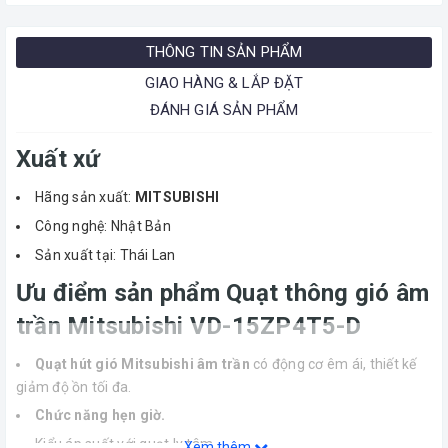
THÔNG TIN SẢN PHẨM
GIAO HÀNG & LẮP ĐẶT
ĐÁNH GIÁ SẢN PHẨM
Xuất xứ
Hãng sản xuất:
MITSUBISHI
Công nghệ: Nhật Bản
Sản xuất tại: Thái Lan
Ưu điểm sản phẩm Quạt thông gió âm
trần Mitsubishi VD-15ZP4T5-D
Quạt hút gió Mitsubishi âm trần
có động cơ êm ái, thiết kế
giảm độ ồn tối đa.
Chức năng hẹn giờ.
Kiểu áp suất với quạt ly tâm.
Xem thêm