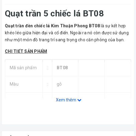
Quạt trần 5 chiếc lá BT08
Quạt trần đèn chiếc lá Kim Thuận Phong BT08
là sự kết hợp
khéo léo giữa hiện đại và cổ điển. Ngoài ra nó còn được sử dụng
như một món đồ trang trí sang trọng cho căn phòng của bạn.
CHI TIẾT SẢN PHẨM
Mã sản phẩm
:
BT08
Màu
:
gỗ
Xem thêm
Tùy chọn
:
Hộp số
(giá
trên đã
bao
gồm
hộp số)