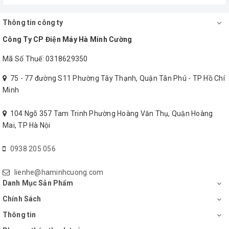
tại khu
vực
Thông tin công ty
TP.HCM
Công Ty CP Điện Máy Hà Minh Cường
Mã Số Thuế: 0318629350
75 - 77 đường S11 Phường Tây Thạnh, Quận Tân Phú - TP Hồ Chí
Minh
*QUÝ KHÁCH HÀNG LƯU Ý: ĐỐI VỚI SẢN PHẨM QUẠT TRẦN
ĐÈN THÌ KHÁCH TỰ MUA BÓNG ĐÈN RIÊNG (QUẠT KHÔNG
104 Ngõ 357 Tam Trinh Phường Hoàng Văn Thụ, Quận Hoàng
KÈM THEO BÓNG ĐÈN)
Mai, TP Hà Nội
0938 205 056
lienhe@haminhcuong.com
Danh Mục Sản Phẩm
Chính Sách
Thông tin