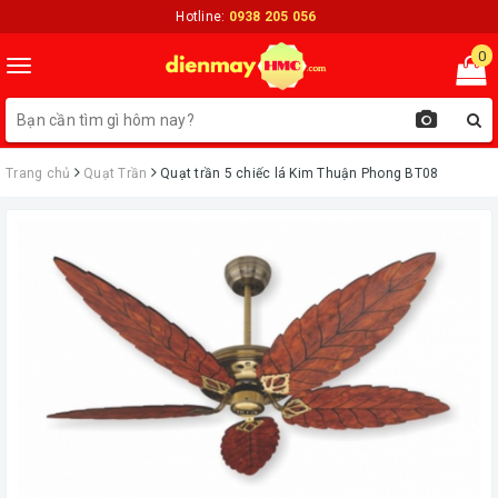
Hotline:
0938 205 056
0
Toggle
navigation
Trang chủ
Quạt Trần
Quạt trần 5 chiếc lá Kim Thuận Phong BT08