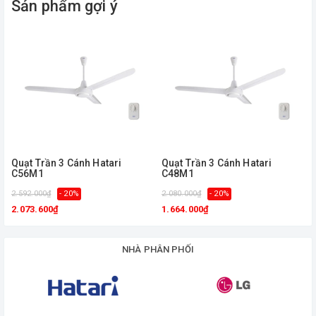
Sản phẩm gợi ý
loại có
remote
cộng
thêm
420.000
vnd
Đèn
:
Mua
riêng
Quạt Trần 3 Cánh Hatari
Quạt Trần 3 Cánh Hatari
C56M1
C48M1
Số đèn
:
5
2.592.000₫
- 20%
2.080.000₫
- 20%
1
2.073.600₫
1.664.000₫
Bảo hành
:
Động cơ
5 năm
NHÀ PHÂN PHỐI
Vận chuyển
:
Hoàn
toàn
miễn phí