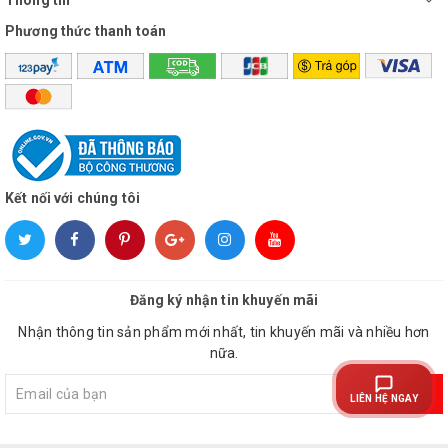
TP.HCM
Phương thức thanh toán
*QUÝ KHÁCH HÀNG LƯU Ý: ĐỐI VỚI SẢN PHẨM QUẠT TRẦN
ĐÈN THÌ KHÁCH TỰ MUA BÓNG ĐÈN RIÊNG (QUẠT KHÔNG
KÈM THEO BÓNG ĐÈN)
Kết nối với chúng tôi
Đăng ký nhận tin khuyến mãi
Nhận thông tin sản phẩm mới nhất, tin khuyến mãi và nhiều hơn
nữa.
Đăng ký
LIÊN HỆ NGAY