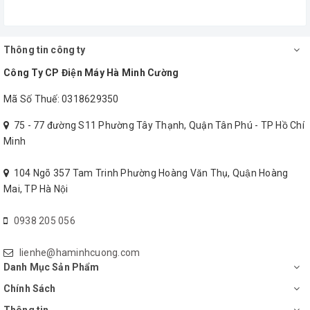
Màu
:
Đồng cổ
Đặc biệt
:
Thông tin công ty
Công Ty CP Điện Máy Hà Minh Cường
Khối lượng
:
11kg
Mã Số Thuế: 0318629350
Tùy chọn
:
Hộp số (giá trên đã bao gồm hộp
75 - 77 đường S11 Phường Tây Thạnh, Quận Tân Phú - TP Hồ Chí
số) hoặc Remote (Cộng thêm
Minh
420.000đ)
104 Ngõ 357 Tam Trinh Phường Hoàng Văn Thụ, Quận Hoàng
Mai, TP Hà Nội
Đèn
:
Mua riêng
0938 205 056
Số đèn
:
5
lienhe@haminhcuong.com
Bảo hành
:
Động cơ 5 năm
Danh Mục Sản Phẩm
Chính Sách
Vận chuyển
:
Hoàn toàn miễn phí tại khu vực
Thông tin