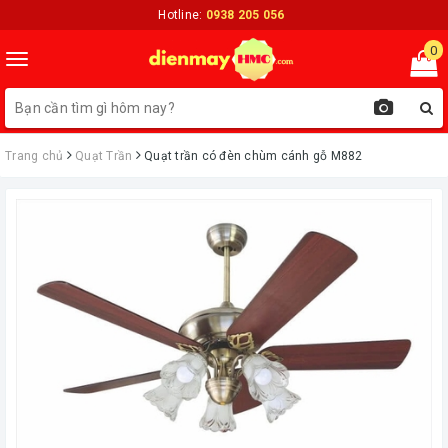
Hotline:
0938 205 056
0
Toggle
navigation
Trang chủ
Quạt Trần
Quạt trần có đèn chùm cánh gỗ M882