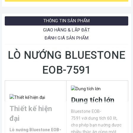
THÔNG TIN SẢN PHẨM
GIAO HÀNG & LẮP ĐẶT
ĐÁNH GIÁ SẢN PHẨM
LÒ NƯỚNG BLUESTONE
EOB-7591
Dung tích lớn
Thiết kế hiện
Bluestone EOB-
đại
7591 với dung tích 60 lít,
cho phép bạn nướng được
Lò nướng Bluestone EOB-
nhiều thức ăn cùng một