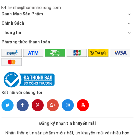
chín đều, thơm ngon và tiết
hoạt động làm tăng nhiệt
lienhe@haminhcuong.com
kiệm được nhiều thời gian,
độ cao hơn so với nhiệt độ
Danh Mục Sản Phẩm
công sức hơn khi không
lò, giúp tiết kiệm thời gian
Chính Sách
phải đứng canh, không sợ
nướng.
Thông tin
món nướng bị cháy khét.
Phương thức thanh toán
Miễn phí giao hàng. Liên hệ 0938 205 056 để được hỗ trợ
Kết nối với chúng tôi
Đăng ký nhận tin khuyến mãi
Nhận thông tin sản phẩm mới nhất, tin khuyến mãi và nhiều hơn