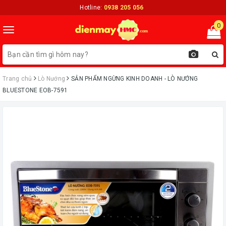
Hotline:
0938 205 056
0
Toggle
navigation
Trang chủ
Lò Nướng
ㅤSẢN PHẨM NGỪNG KINH DOANH - LÒ NƯỚNG
BLUESTONE EOB-7591