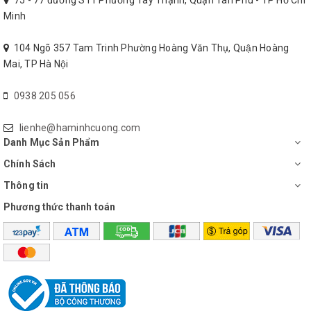
tiêu diệt ngăn cho chúng không quay trở lại làm ô nhiễm dòng
Minh
nước.
104 Ngõ 357 Tam Trinh Phường Hoàng Văn Thụ, Quận Hoàng
Thông số kỹ thuật:
Mai, TP Hà Nội
Máy lọc nước Korihome 
0938 205 056
Tên sản phẩm
WPK-913
lienhe@haminhcuong.com
Danh Mục Sản Phẩm
Model
WPK-913
Chính Sách
Thông tin
Hệ thống lọc
8 cấp độ lọc
Phương thức thanh toán
Màng lọc
Màng RO 100GDP Hàn
Điện áp
220V- 50Hz
Số lượng vòi
2 vòi ( nóng và tinh kh