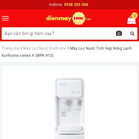
Hotline:
0938 205 056
0
Toggle
navigation
Trang chủ
Máy Lọc Nước Korihome
Máy Lọc Nước Tích Hợp Nóng Lạnh
Korihome series 9 (WPK-913)