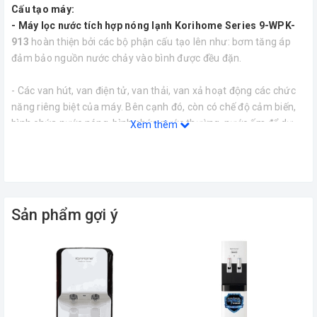
Cấu tạo máy:
- Máy lọc nước tích hợp nóng lạnh Korihome Series 9-WPK-
913
hoàn thiện bởi các bộ phận cấu tạo lên như: bơm tăng áp
đảm bảo nguồn nước chảy vào bình được đều đặn.
- Các van hút, van điện tử, van thải, van xả hoạt động các chức
năng riêng biệt của máy. Bên cạnh đó, còn có chế độ cảm biến,
bình chứa nước nóng, bình chứa nước thường, nước ấm để dự
Xem thêm
trữ và đảm bảo thường xuyên có nước phục vụ sở thích của mỗi
người.
- Màn hình led hiện thông số rõ ràng cho người dùng nhận biết
các tình trạng hoạt động của máy. 2 vòi nước với 2 chế độ khác
Sản phẩm gợi ý
nhau nóng, thường để bạn phân biệt và sử dụng pha trà, cà phê,
thuận tiện nấu nướng.
- Hệ thống lọc
8 cấp của thiết bị
vô cùng ưu việt hoạt động
thông minh giúp bạn luôn được thưởng thức nguồn nước tinh
khiết nhất: