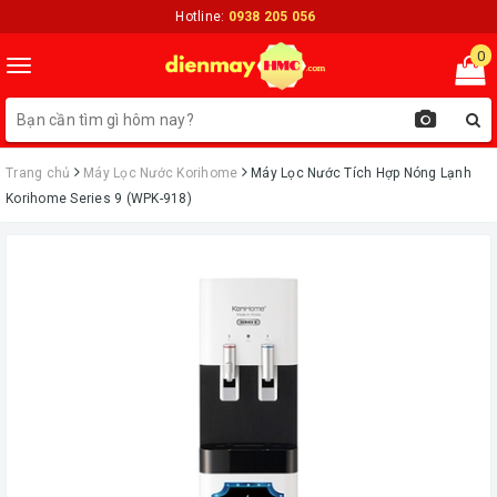
Hotline:
0938 205 056
0
Toggle
navigation
Trang chủ
Máy Lọc Nước Korihome
Máy Lọc Nước Tích Hợp Nóng Lạnh
Korihome Series 9 (WPK-918)