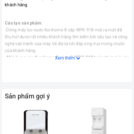
khách hàng.
Cấu tạo sản phẩm:
-Dòng máy lọc nước Korihome 8 cấp WPK-918 mới ra mắt đã
thu hút được rất nhiều khách hàng tìm kiếm bởi cấu tạo và công
nghệ vận hành của máy tối đa lợi ích đáp ứng mọi mong muốn
của khách hàng.
-Máy lọc nước Korihome Series 9-WPK-918
hoàn thiện bởi các
Xem thêm
bộ phận cấu tạo lên như: bơm tăng áp đảm bảo nguồn nước
chảy vào bình được đều đặn.
-Các van hút, van điện tử, van thải, van xả hoạt động các chức
năng riêng biệt của máy. Bên cạnh đó, còn có chế độ cảm biến,
bình chứa nước nóng, bình chứa nước thường, nước ấm để dự
Sản phẩm gợi ý
trữ và đảm bảo thường xuyên có nước phục vụ sở thích của mỗi
người.
-Màn hình led hiện thông số rõ ràng cho người dùng nhận biết
các tình trạng hoạt động của máy. 2 vòi nước với 2 chế độ khác
nhau nóng, thường để bạn phân biệt và sử dụng pha trả, café,
thuận tiện nấu nướng.