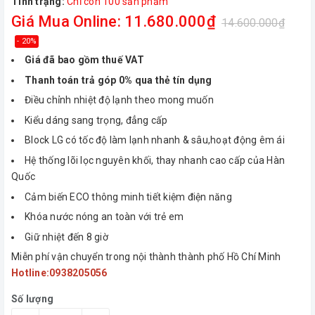
Tình trạng:
Chỉ còn 100 sản phẩm
Giá Mua Online: 11.680.000₫
14.600.000₫
- 20%
Giá đã bao gồm thuế VAT
Thanh toán trả góp 0% qua thẻ tín dụng
Điều chỉnh nhiệt độ lạnh theo mong muốn
Kiểu dáng sang trọng, đẳng cấp
Block LG có tốc độ làm lạnh nhanh & sâu,hoạt động êm ái
Hệ thống lõi lọc nguyên khối, thay nhanh cao cấp của Hàn
Quốc
Cảm biến ECO thông minh tiết kiệm điện năng
Khóa nước nóng an toàn với trẻ em
Giữ nhiệt đến 8 giờ
Miễn phí vận chuyển trong nội thành thành phố Hồ Chí Minh
Hotline:0938205056
Số lượng