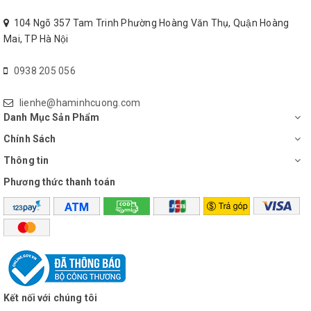
104 Ngõ 357 Tam Trinh Phường Hoàng Văn Thụ, Quận Hoàng
Mai, TP Hà Nội
Quạt thay đổi linh hoạt theo không
0938 205 056
gian sử dụng với chiều cao 117 - 143
cm rất tiện dụng
lienhe@haminhcuong.com
Danh Mục Sản Phẩm
Chính Sách
Thông tin
Phương thức thanh toán
Kết nối với chúng tôi
Bảng điều khiển bằng nút nhấn dễ sử