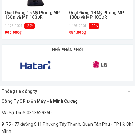
Quạt Đứng 16 Mỹ Phong MP
Quạt Đứng 18 Mỹ Phong MP
16QĐ và MP 16QĐR
18QĐ và MP 18QĐR
1.125.000₫
- 20%
1.195.000₫
- 20%
1
900.000₫
954.000₫
NHÀ PHÂN PHỐI
Quạt có chế độ gió tự nhiên đem lại
cảm giác thoải mái cho người dùng
3 tốc độ gió được tùy chỉnh theo nhu cầu sử dụng.
Thông tin công ty
Công Ty CP Điện Máy Hà Minh Cường
Mã Số Thuế: 0318629350
75 - 77 đường S11 Phường Tây Thạnh, Quận Tân Phú - TP Hồ Chí
Minh