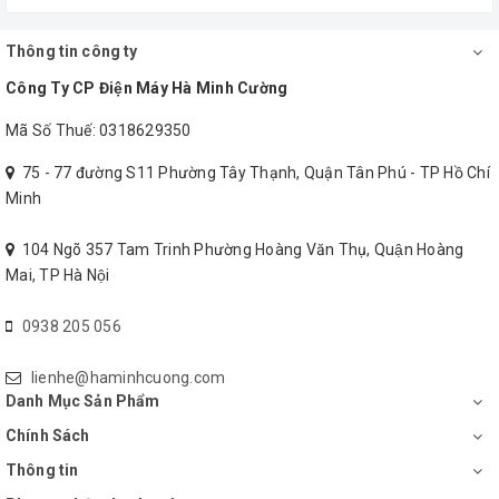
Tốc độ quạt
Thấp/Trung bình/Mạnh
Vật liệu
Thông tin công ty
Công Ty CP Điện Máy Hà Minh Cường
Chức năng
Kích thước sản
Mã Số Thuế: 0318629350
Ngủ, Tự nhiên & Thường
gió
phẩm[cm]
75 - 77 đường S11 Phường Tây Thạnh, Quận Tân Phú - TP Hồ Chí
Minh
Loại cánh
Kích thước thù
Trục quạt
104 Ngõ 357 Tam Trinh Phường Hoàng Văn Thụ, Quận Hoàng
quạt
giấy[cm]
Mai, TP Hà Nội
0938 205 056
4 chiều, Tự động Trái-
Khối lượng tịnh/
Hướng gió
Phải, Điều chỉnh Lên-
trọng lượng
lienhe@haminhcuong.com
Xuống
Danh Mục Sản Phẩm
Chính Sách
Cân bằng độ
Thông tin
Có
Màu
ẩm