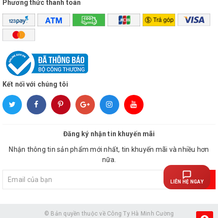
Phương thức thanh toán
Chức năng
Có
Bảo hành
Ion
Hẹn thời gian
0-7.5h
tắt/mở
Kết nối với chúng tôi
Đăng ký nhận tin khuyến mãi
Nhận thông tin sản phẩm mới nhất, tin khuyến mãi và nhiều hơn
nữa.
Đăng ký
LIÊN HỆ NGAY
© Bản quyền thuộc về
Công Ty Hà Minh Cường