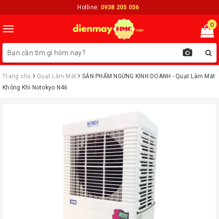
Hotline:
0938 205 056
0
Toggle
navigation
Trang chủ
Quạt Làm Mát
ㅤSẢN PHẨM NGỪNG KINH DOANH - Quạt Làm Mát
Không Khí Notokyo N46