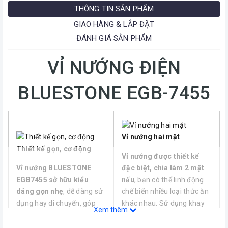
THÔNG TIN SẢN PHẨM
GIAO HÀNG & LẮP ĐẶT
ĐÁNH GIÁ SẢN PHẨM
VỈ NƯỚNG ĐIỆN
BLUESTONE EGB-7455
Vỉ nướng hai mặt
Thiết kế gọn, cơ động
Vỉ nướng được thiết kế
Vỉ nướng BLUESTONE
đặc biệt, chia làm 2 mặt
EGB7455 sở hữu kiểu
nấu
, bạn có thể linh động
dáng gọn nhẹ
, dễ dàng sử
chế biến nhiều loại thức ăn
dụng hay di chuyển, góp
khác nhau. Sử dụng khay
Xem thêm
phần tạo thêm ấn tượng
thẳng để chiên thực phẩm;
cho nội thất gian bếp nhà
hay nướng tôm, cá, thịt thì