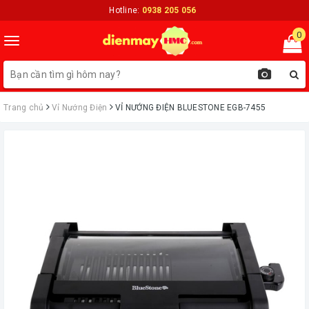
Hotline:
0938 205 056
0
Toggle
navigation
Trang chủ
Vỉ Nướng Điện
VỈ NƯỚNG ĐIỆN BLUESTONE EGB-7455