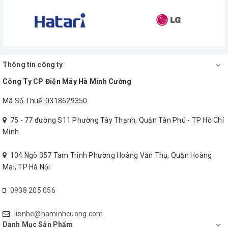
Dễ dàng tháo rời các bộ
phận ,dễ vệ sinh
Vỉ nướng dùng điện để nấu
nên sẽ
không có khói
hay
Với thiết kế tinh tế.
vỉ
lửa ảnh hưởng tới không
nướng dễ dàng tháo rời
gian sinh hoạt của bạn.
các bộ phận ,dễ vệ sinh,
là
Bếp có ngăn chứa mỡ từ
Thông tin công ty
sự lựa chọn hoàn hảo cho
thực phâm, an toàn, vệ
chị em nội trợ
Công Ty CP Điện Máy Hà Minh Cường
sinh.
Mã Số Thuế: 0318629350
75 - 77 đường S11 Phường Tây Thạnh, Quận Tân Phú - TP Hồ Chí
Minh
104 Ngõ 357 Tam Trinh Phường Hoàng Văn Thụ, Quận Hoàng
Miễn phí giao hàng. Liên hệ 0938 205 056 để được hỗ trợ
Mai, TP Hà Nội
0938 205 056
lienhe@haminhcuong.com
Danh Mục Sản Phẩm