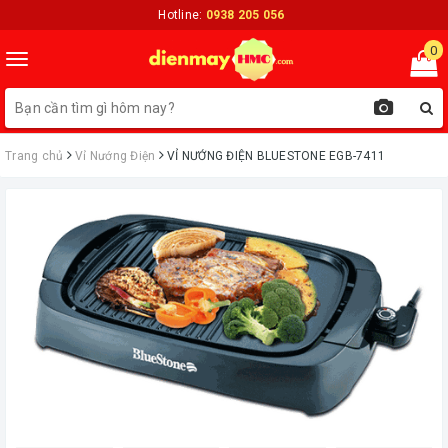
Hotline:
0938 205 056
0
Toggle
navigation
Trang chủ
Vỉ Nướng Điện
VỈ NƯỚNG ĐIỆN BLUESTONE EGB-7411