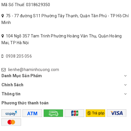
toàn sức khỏe, chống dính cháy và
Mã Số Thuế: 0318629350
giúp bếp dễ vệ sinh sau khi dùng
75 - 77 đường S11 Phường Tây Thạnh, Quận Tân Phú - TP Hồ Chí
Minh
104 Ngõ 357 Tam Trinh Phường Hoàng Văn Thụ, Quận Hoàng
Mai, TP Hà Nội
0938 205 056
lienhe@haminhcuong.com
Danh Mục Sản Phẩm
Chính Sách
Thông tin
Phương thức thanh toán
Nướng ngon với công suất cao đến
2000 W, 5 mức điều chỉnh công suất
điều khiển bằng núm xoay dễ tùy