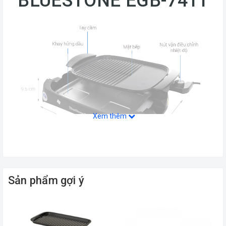
BLUESTONE EGB-7411
Xem thêm
Sản phẩm gợi ý
Bếp nướng điện Bluestone EGB-
7411 kiểu dáng đơn giản, gọn gàng,
dễ dùng cho bàn tiệc hay nướng ngoài