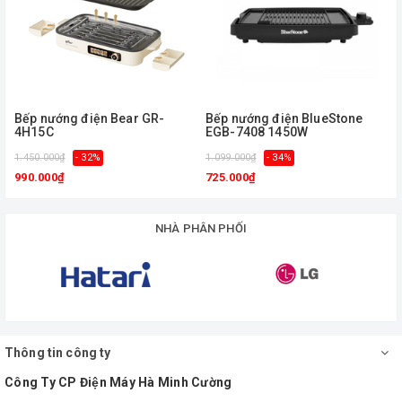
trời…
Bếp nướng điện Bear GR-
Bếp nướng điện BlueStone
4H15C
EGB-7408 1450W
1.450.000₫
- 32%
1.099.000₫
- 34%
1
990.000₫
725.000₫
NHÀ PHÂN PHỐI
Mặt bếp rộng rãi với bề mặt chia rãnh
và nhẵn, nướng tiện lợi. Lớp chống
Thông tin công ty
dính Ceramic chịu nhiệt tốt, nướng an
Công Ty CP Điện Máy Hà Minh Cường