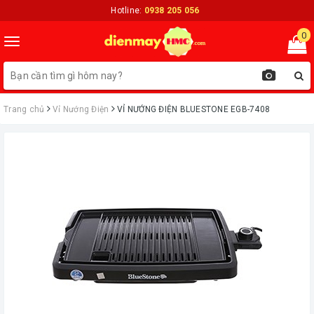
Hotline:
0938 205 056
0
Toggle
navigation
Trang chủ
Vỉ Nướng Điện
VỈ NƯỚNG ĐIỆN BLUESTONE EGB-7408