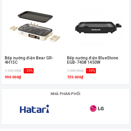
7408 thiết kế nhỏ gọn, tiện dụng,
thích hợp sử dụng cho gia đình, tiệc
ngoài trời…
Bếp nướng điện Bear GR-
Bếp nướng điện BlueStone
4H15C
EGB-7408 1450W
1.450.000₫
- 32%
1.099.000₫
- 34%
1
990.000₫
725.000₫
NHÀ PHÂN PHỐI
Bề mặt bếp nướng phẳng và rộng