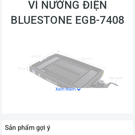
VỈ NƯỚNG ĐIỆN
BLUESTONE EGB-7408
Xem thêm
Sản phẩm gợi ý
Bếp nướng điện Bluestone EGB-