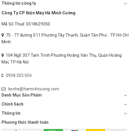
nướng được nhiều thực phẩm. Lớp
Thông tin công ty
chống dính Ceramic bền tốt giúp
Công Ty CP Điện Máy Hà Minh Cường
nướng thực phẩm chín ngon hạn chế
Mã Số Thuế: 0318629350
dính cháy, vệ sinh dễ dàng sau khi
75 - 77 đường S11 Phường Tây Thạnh, Quận Tân Phú - TP Hồ Chí
dùng
Minh
104 Ngõ 357 Tam Trinh Phường Hoàng Văn Thụ, Quận Hoàng
Mai, TP Hà Nội
0938 205 056
lienhe@haminhcuong.com
Danh Mục Sản Phẩm
Chính Sách
Thông tin
Phương thức thanh toán