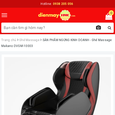
Hotline:
0938 205 056
0
Toggle
navigation
Trang chủ
Ghế Massage
ㅤSẢN PHẨM NGỪNG KINH DOANH - Ghế Massage
Makano DVGM-10003