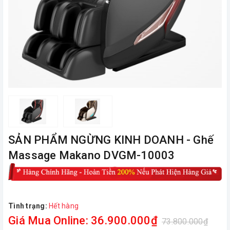
ㅤSẢN PHẨM NGỪNG KINH DOANH - Ghế
Massage Makano DVGM-10003
Tình trạng:
Hết hàng
Giá Mua Online: 36.900.000₫
73.800.000₫