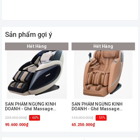
Sản phẩm gợi ý
Hết Hàng
Hết Hàng
ㅤSẢN PHẨM NGỪNG KINH
ㅤSẢN PHẨM NGỪNG KINH
DOANH - Ghế Massage
DOANH - Ghế Massage
Makano DVGM-30003
Makano DVGM-20002
239.000.000₫
- 60%
145.000.000₫
- 55%
4
95.600.000₫
65.250.000₫