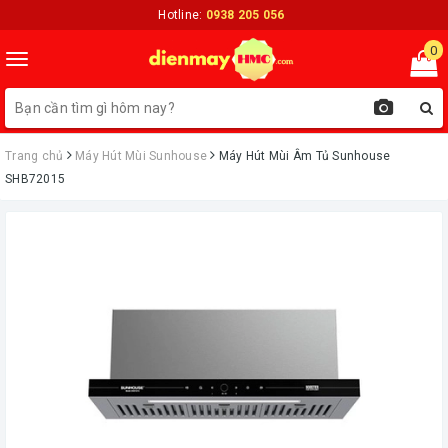
Hotline:
0938 205 056
0
Toggle
navigation
Trang chủ
Máy Hút Mùi Sunhouse
Máy Hút Mùi Âm Tủ Sunhouse
SHB72015