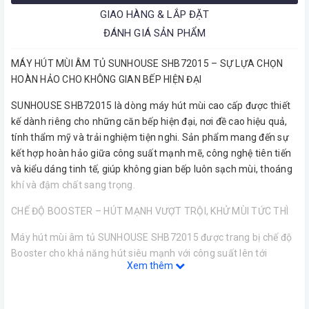
GIAO HÀNG & LẮP ĐẶT
ĐÁNH GIÁ SẢN PHẨM
MÁY HÚT MÙI ÂM TỦ SUNHOUSE SHB72015 – SỰ LỰA CHỌN
HOÀN HẢO CHO KHÔNG GIAN BẾP HIỆN ĐẠI
SUNHOUSE SHB72015 là dòng máy hút mùi cao cấp được thiết
kế dành riêng cho những căn bếp hiện đại, nơi đề cao hiệu quả,
tính thẩm mỹ và trải nghiệm tiện nghi. Sản phẩm mang đến sự
kết hợp hoàn hảo giữa công suất mạnh mẽ, công nghệ tiên tiến
và kiểu dáng tinh tế, giúp không gian bếp luôn sạch mùi, thoáng
khí và đậm chất sang trọng.
CHẾ ĐỘ BOOSTER – HÚT MẠNH VƯỢT TRỘI, KHỬ MÙI TỨC THÌ
Máy hút mùi âm tủ SUNHOUSE SHB72015 được trang bị chế độ
Booster cho khả năng hút siêu mạnh với công suất lên tới
Xem thêm
1600m³/h, giúp làm sạch không khí nhanh chóng chỉ trong vài
phút. Động cơ tua-bin công suất cao kết hợp thiết kế cánh quạt
tối ưu giúp gia tăng lực hút và giảm tiếng ồn. Dù phải xử lý khói