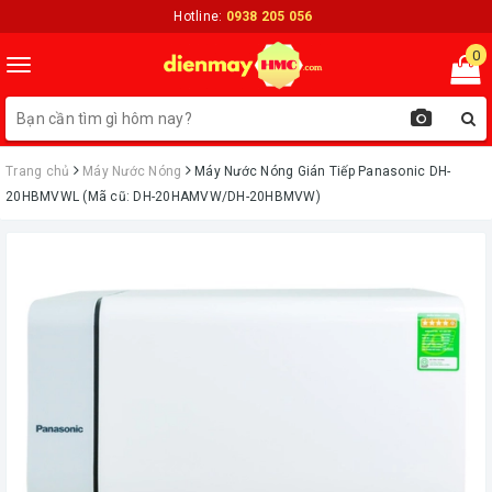
Hotline:
0938 205 056
0
Toggle
navigation
Trang chủ
Máy Nước Nóng
Máy Nước Nóng Gián Tiếp Panasonic DH-
20HBMVWL (Mã cũ: DH-20HAMVW/DH-20HBMVW)