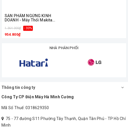
ㅤSẢN PHẨM NGỪNG KINH
DOANH - Máy Thổi Makita
M4000B
1.364.000₫
- 30%
954.800₫
NHÀ PHÂN PHỐI
Thông tin công ty
Công Ty CP Điện Máy Hà Minh Cường
Mã Số Thuế: 0318629350
75 - 77 đường S11 Phường Tây Thạnh, Quận Tân Phú - TP Hồ Chí
Minh