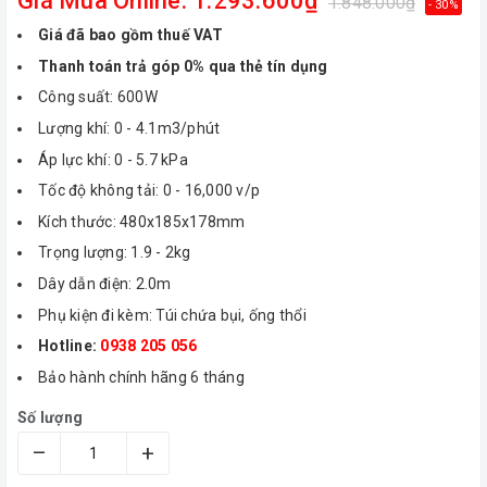
Giá Mua Online: 1.293.600₫
1.848.000₫
- 30%
Giá đã bao gồm thuế VAT
Thanh toán trả góp 0% qua thẻ tín dụng
Công suất: 600W
Lượng khí: 0 - 4.1m3/phút
Áp lực khí: 0 - 5.7 kPa
Tốc độ không tải: 0 - 16,000 v/p
Kích thước: 480x185x178mm
Trọng lượng: 1.9 - 2kg
Dây dẫn điện: 2.0m
Phụ kiện đi kèm: Túi chứa bụi, ống thổi
Hotline:
0938 205 056
Bảo hành chính hãng 6 tháng
Số lượng
–
+