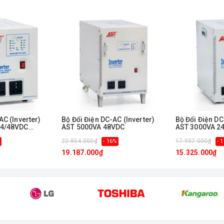
lý chất lượng
ISO 9001:2000.
AC (Inverter)
Bộ Đổi Điện DC-AC (Inverter)
Bộ Đổi Điện DC
24/48VDC
AST 5000VA 48VDC
AST 3000VA 2
22.854.000₫
17.937.000₫
- 16%
- 
19.187.000₫
15.325.000₫