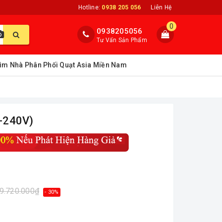
Hotline:
0938 205 056
Liên Hệ
0
0938205056
Tư Vấn Sản Phẩm
ìm Nhà Phân Phối Quạt Asia Miền Nam
-240V)
9.720.000₫
- 30%