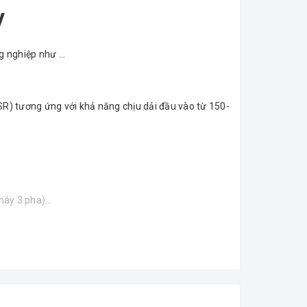
V
ng nghiệp như …
SR) tương ứng với khả năng chịu dải đầu vào từ 150-
 máy 3 pha)…
(220V +/- 5%) và tốc độ đáp ứng nhanh.