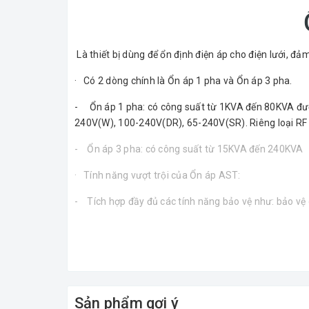
Là thiết bị dùng để ổn định điện áp cho điện lưới, đả
· Có 2 dòng chính là Ổn áp 1 pha và Ổn áp 3 pha.
- Ổn áp 1 pha: có công suất từ 1KVA đến 80KVA được 
240V(W), 100-240V(DR), 65-240V(SR). Riêng loại RF c
- Ổn áp 3 pha: có công suất từ 15KVA đến 240KVA
· Tính năng vượt trội của Ổn áp AST:
- Tích hợp đầy đủ các tính năng bảo vệ như: bảo vệ
- Công nghệ điều khiển tự động bằng vi mạch tích hợ
- Hiển thị đầy đủ điện áp ra, dòng tải.
- Các linh kiện đều được nhập khẩu, chọn lựa kỹ càng
Sản phẩm gợi ý
- Mẫu mã kiểu dáng gọn đẹp. Đặc biệt có thể thiết 