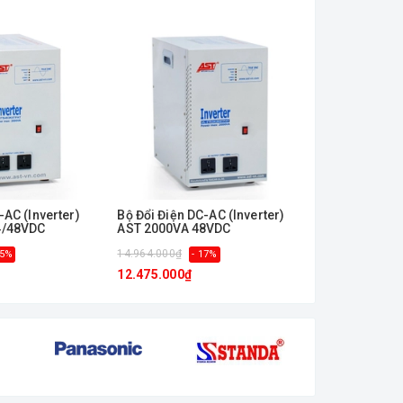
-AC (Inverter)
Bộ Đổi Điện DC-AC (Inverter)
Bộ Đổi Điện D
4/48VDC
AST 2000VA 48VDC
AST 2000VA 
14.964.000₫
14.471.000₫
15%
- 17%
-
12.475.000₫
12.050.000₫