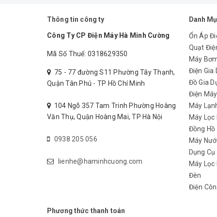
Thông tin công ty
Danh Mụ
Công Ty CP Điện Máy Hà Minh Cường
Ổn Áp Đi
Quạt Điệ
Mã Số Thuế: 0318629350
Máy Bơ
Thông số kỹ thuật
Điện Gia
75 - 77 đường S11 Phường Tây Thạnh,
Đồ Gia D
Quận Tân Phú - TP Hồ Chí Minh
Công suất: 30kva ( 30000va)
Điện Má
ĐIện áp: 150-240V
104 Ngõ 357 Tam Trinh Phường Hoàng
Máy Lạn
Văn Thụ, Quận Hoàng Mai, TP Hà Nội
Máy Lọc
Tần số: 50Hz
Đồng Hồ
0938 205 056
Máy Nướ
Giao hàng miễn phí, liên hệ
0938 205 056
Dụng Cụ
lienhe@haminhcuong.com
Máy Lọc 
Đèn
Điện Côn
Phương thức thanh toán