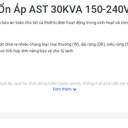
Ổn Áp AST 30KVA 150-240
m bảo an toàn cho tất cả thiết bị điện hoạt động trong sinh hoạt và cô
chia ra nhiều chủng loại: loại thường (W), dải rộng (DR), siêu rộng (
ó tích hợp tính năng bảo vệ cho tủ lạnh.
 quá áp, quá tải, khởi động mềm (auto reset), chống mất pha (đối với
Xem thêm
p cho dải hoạt động đầu vào rộng với độ ổn định của điện áp ra cao 
 giúp cho ổn áp của AST có tuổi thọ, độ tin cậy và hiệu suất cao.
kế, sản xuất theo mọi nhu cầu của khách hàng