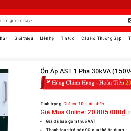
chủ
Giới thiệu
Liên hệ
Tin tức
Câu Hỏi Thường Gặp
T
Ổn Áp AST 1 Pha 30kVA (150V
Tình trạng:
Chỉ còn 100 sản phẩm
Giá Mua Online: 20.805.000₫
2
Giá đã bao gồm thuế VAT
Thanh toán trả góp 0% qua thẻ tín dụng