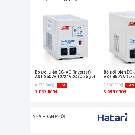
- Dây chuyền sản xuất hiện đại với tiêu chuẩn quản 
Bộ Đổi Điện DC-AC (Inverter)
Bộ Đổi Điện DC-
AST 850VA 12/24VDC (Có Sạc)
AST 850VA 12/
(Không Sạc)
8.370.000₫
7.500.000₫
- 15%
- 20%
7.087.000₫
5.998.000₫
NHÀ PHÂN PHỐI