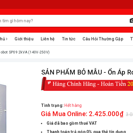
chủ
Giới thiệu
Liên hệ
Tin tức
Câu Hỏi Thường Gặp
T
p Robot SP09 2kVA (140V-250V)
ㅤSẢN PHẨM BỎ MẪU - Ổn Áp
Tình trạng:
Hết hàng
Giá Mua Online: 2.425.000₫
3.
Giá đã bao gồm thuế VAT
Thanh toán trả góp 0% qua thẻ tín dụng