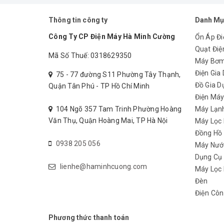
Thông tin công ty
Danh Mụ
Công Ty CP Điện Máy Hà Minh Cường
Ổn Áp Đi
Quạt Điệ
Mã Số Thuế: 0318629350
Máy Bơ
Điện Gia
75 - 77 đường S11 Phường Tây Thạnh,
Đồ Gia D
Quận Tân Phú - TP Hồ Chí Minh
Điện Má
104 Ngõ 357 Tam Trinh Phường Hoàng
Máy Lạn
Văn Thụ, Quận Hoàng Mai, TP Hà Nội
Máy Lọc
Đồng Hồ
0938 205 056
Máy Nướ
Dụng Cụ
lienhe@haminhcuong.com
Máy Lọc 
Đèn
Điện Côn
Phương thức thanh toán