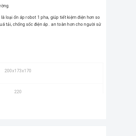
ường.
9
là loại ổn áp robot 1 pha, giúp tiết kiệm điện hơn so
á tải, chống sốc điện áp.. an toàn hơn cho người sử
200x173x170
220
140-250
50/60