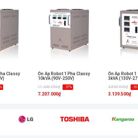
 cho quý khách về
Ổn Áp Robot
mà quý khách đang quan tâm
Pha Classy
Ổn Áp Robot 1 Pha Classy
Ổn Áp Robot 1
V)
10kVA (90V-250V)
3kVA (130V-27
11.440.000₫
4.830.000₫
7%
- 37%
- 3
7.207.000₫
3.139.500₫