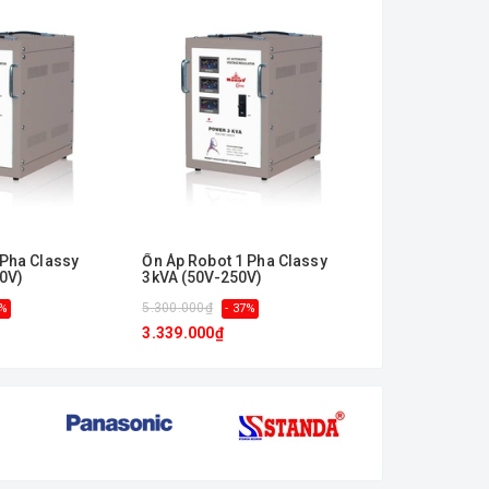
2
 Pha Classy
Ổn Áp Robot 1 Pha Classy
Ổn Áp Robot 
0V)
3kVA (50V-250V)
3kVA (90V-25
5.300.000₫
5.160.000₫
5%
- 37%
- 
3.339.000₫
3.354.000₫