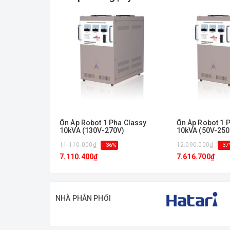
Công suất (Kva)
Hotline 0938 205 056
sẽ giúp hỗ trợ tư vấn tốt nhất
Ổn Áp Robot 1 Pha Classy
Ổn Áp Robot 1 
10kVA (130V-270V)
10kVA (50V-250
11.110.000₫
12.090.000₫
- 36%
- 3
7.110.400₫
7.616.700₫
NHÀ PHÂN PHỐI