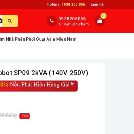
Hotline:
0938 205 056
Liên Hệ
0
0938205056
Tư Vấn Sản Phẩm
ìm Nhà Phân Phối Quạt Asia Miền Nam
 Robot SP09 2kVA (140V-250V)
030.000₫
- 20%