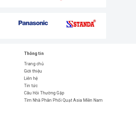
Thông tin
gọn, chân đế vững chắc, giữ
Trang chủ
Giới thiệu
Liên hệ
Tin tức
Câu Hỏi Thường Gặp
Tìm Nhà Phân Phối Quạt Asia Miền Nam