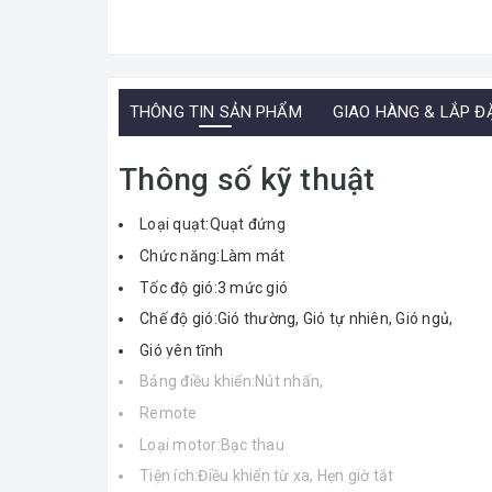
THÔNG TIN SẢN PHẨM
GIAO HÀNG & LẮP Đ
Thông số kỹ thuật
Loại quạt:Quạt đứng
Chức năng:Làm mát
Tốc độ gió:3 mức gió
Chế độ gió:Gió thường, Gió tự nhiên, Gió ngủ,
Gió yên tĩnh
Bảng điều khiển:Nút nhấn,
Remote
Loại motor:Bạc thau
Tiện ích:Điều khiển từ xa, Hẹn giờ tắt