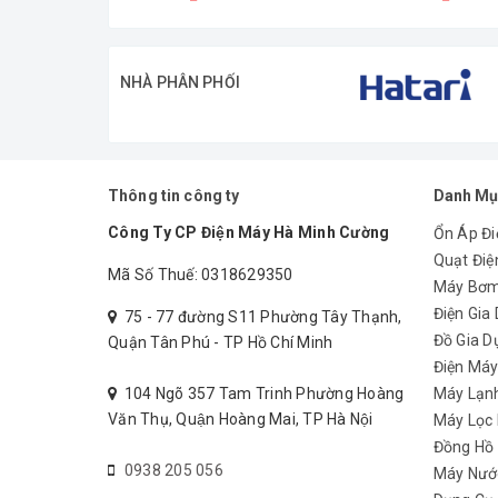
NHÀ PHÂN PHỐI
Thông tin công ty
Danh Mụ
Quạt Toshiba F-LSA20(H)VN thu
Công Ty CP Điện Máy Hà Minh Cường
Ổn Áp Đi
Quạt Điệ
quạt đứng ổn định trên mọi mặ
Mã Số Thuế: 0318629350
Máy Bơ
Điện Gia
75 - 77 đường S11 Phường Tây Thạnh,
Đồ Gia D
Quận Tân Phú - TP Hồ Chí Minh
Điện Má
104 Ngõ 357 Tam Trinh Phường Hoàng
Máy Lạn
Văn Thụ, Quận Hoàng Mai, TP Hà Nội
Máy Lọc
Đồng Hồ
0938 205 056
Máy Nướ