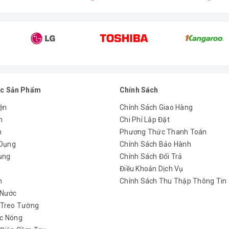
c Sản Phẩm
Chính Sách
ộc dòng quạt điện cơ với thiết kế thon 
ện
Chính Sách Giao Hàng
n
Chi Phí Lắp Đặt
t phẳng
m
Phương Thức Thanh Toán
 Dụng
Chính Sách Bảo Hành
ụng
Chính Sách Đổi Trả
y
Điều Khoản Dịch Vụ
h
Chính Sách Thu Thập Thông Tin
 Nước
 Treo Tường
c Nóng