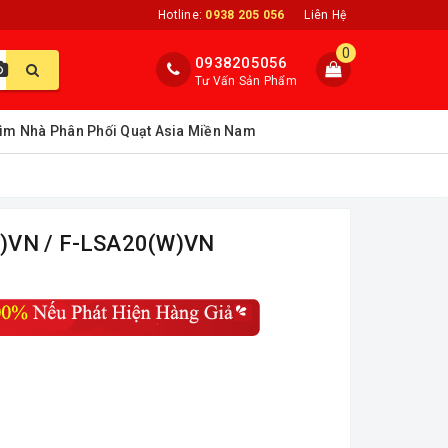
Hotline:
0938 205 056
Liên Hệ
0
0938205056
Tư Vấn Sản Phẩm
ìm Nhà Phân Phối Quạt Asia Miền Nam
H)VN / F-LSA20(W)VN