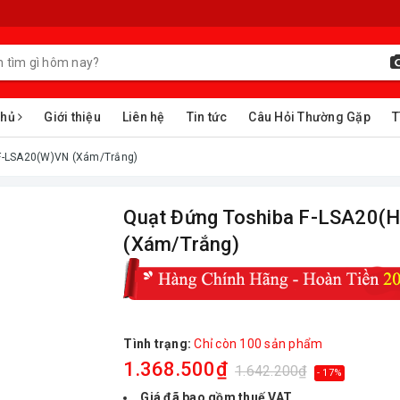
chủ
Giới thiệu
Liên hệ
Tin tức
Câu Hỏi Thường Gặp
T
 F-LSA20(W)VN (Xám/Trắng)
Quạt Đứng Toshiba F-LSA20(
(Xám/Trắng)
Tình trạng:
Chỉ còn 100 sản phẩm
1.368.500₫
1.642.200₫
- 17%
Giá đã bao gồm thuế VAT