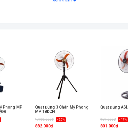
Xem thêm
cm - Sâu 40 cm, 7.2 Kg
Mỹ Phong MP
Quạt Đứng 3 Chân Mỹ Phong
Quạt Đứng ASI
QĐR
MP 18ĐCN
1.100.000₫
961.000₫
- 20%
- 17%
882.000₫
801.000₫