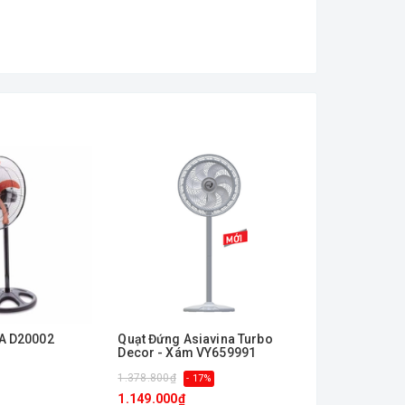
A D20002
Quạt Đứng Asiavina Turbo
Quạt đứng bá
Decor - Xám VY659991
HAWIN20 - H
1.378.800₫
2.340.000₫
- 17%
- 
1.149.000₫
1.871.000₫