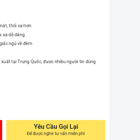
át, thổi xa hơn.
ừ xa dễ dàng.
i giấc ngủ về đêm.
n xuất tại Trung Quốc, được nhiều người tin dùng.
Yêu Cầu Gọi Lại
Để được nghe tư vấn miễn phí