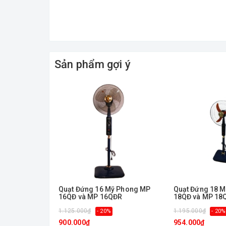
Kích thước, trọng lượng:Ngang 44.5 cm - Cao 133 
Sản phẩm gợi ý
Quạt Đứng 16 Mỹ Phong MP
Quạt Đứng 18 
16QĐ và MP 16QĐR
18QĐ và MP 18
1.125.000₫
1.195.000₫
- 20%
- 20%
900.000₫
954.000₫