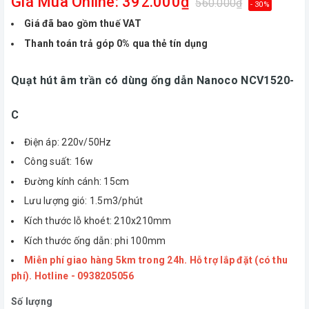
Giá Mua Online: 392.000₫
560.000₫
- 30%
Giá đã bao gồm thuế VAT
Thanh toán trả góp 0% qua thẻ tín dụng
Quạt hút âm trần có dùng ống dẫn Nanoco NCV1520-
C
Điện áp: 220v/50Hz
Công suất: 16w
Đường kính cánh: 15cm
Lưu lượng gió: 1.5m3/phút
Kích thước lỗ khoét: 210x210mm
Kích thước ống dẫn: phi 100mm
Miễn phí giao hàng 5km trong 24h. Hỗ trợ lắp đặt (có thu
phí). Hotline - 0938205056
Số lượng