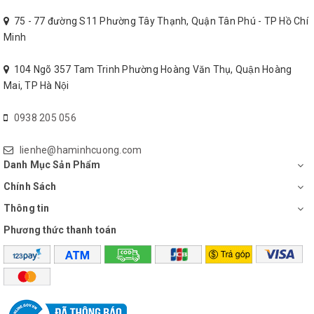
Phòng ngủ - lắp đặt ở góc tụ không khí hoặc đối diện cửa ra
75 - 77 đường S11 Phường Tây Thạnh, Quận Tân Phú - TP Hồ Chí
vào với khoảng cách tới quạt xa nhất
Minh
Nhà vệ sinh – lắp gần bồn cầu
104 Ngõ 357 Tam Trinh Phường Hoàng Văn Thụ, Quận Hoàng
Nhà bếp – lắp trên cao hướng thoát không khí nóng
Mai, TP Hà Nội
BH 1 năm chính hãng
0938 205 056
Miễn phí giao hàng 5km trong 24h, hỗ trợ kỹ thuật lắp đặt (có
thu phí)
lienhe@haminhcuong.com
Danh Mục Sản Phẩm
Chính Sách
Thông tin
Phương thức thanh toán