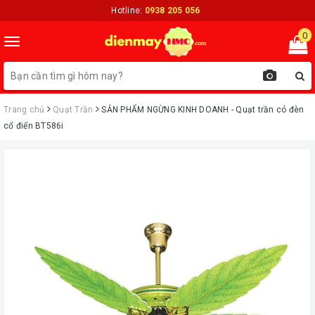
Hotline:
0938 205 056
0
Toggle
navigation
Trang chủ
Quạt Trần
ㅤSẢN PHẨM NGỪNG KINH DOANH - Quạt trần có đèn
cổ điển BT586i