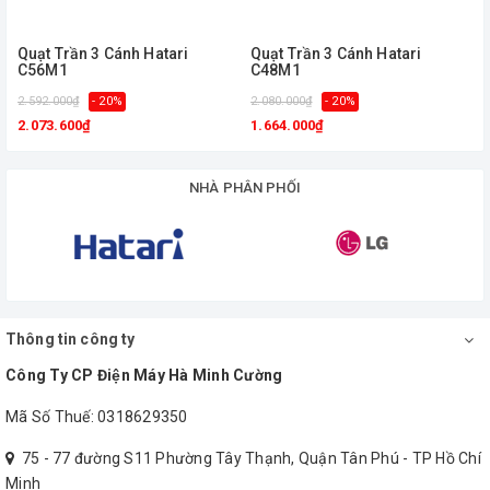
CHI TIẾT SẢN PHẨM
Quạt Trần 3 Cánh Hatari
Quạt Trần 3 Cánh Hatari
C56M1
C48M1
Mã sản phẩm
:
BT-586i
2.592.000₫
- 20%
2.080.000₫
- 20%
1
2.073.600₫
1.664.000₫
Màu
:
Xanh
NHÀ PHÂN PHỐI
Đặc biệt
:
Khối lượng
:
11kg
Tùy chọn
:
Hộp số (giá trên đã bao gồm hộp
Thông tin công ty
số) hoặc Remote (Cộng thêm
Công Ty CP Điện Máy Hà Minh Cường
420.000đ)
Mã Số Thuế: 0318629350
Đèn
:
Mua riêng
75 - 77 đường S11 Phường Tây Thạnh, Quận Tân Phú - TP Hồ Chí
Minh