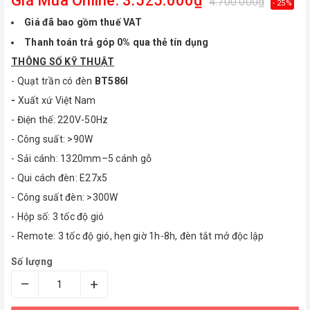
Giá Mua Online: 3.525.000₫
4.700.000₫
- 25%
Giá đã bao gồm thuế VAT
Thanh toán trả góp 0% qua thẻ tín dụng
THÔNG SỐ KỸ THUẬT
- Quạt trần có đèn
BT586I
-
Xuất xứ Việt Nam
- Điện thế: 220V-50Hz
- Công suất: >90W
- Sải cánh: 1320mm–5 cánh gỗ
- Qui cách đèn: E27x5
- Công suất đèn: >300W
- Hộp số: 3 tốc độ gió
- Remote: 3 tốc độ gió, hẹn giờ 1h-8h, đèn tắt mở độc lập
Số lượng
–
+