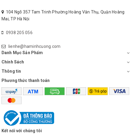
Số đèn
:
5
104 Ngõ 357 Tam Trinh Phường Hoàng Văn Thụ, Quận Hoàng
Mai, TP Hà Nội
Bảo hành
:
Động cơ 5 năm
0938 205 056
Vận chuyển
:
Hoàn toàn miễn phí tại khu vực
TP.HCM
lienhe@haminhcuong.com
Danh Mục Sản Phẩm
Chính Sách
Thông tin
Phương thức thanh toán
Kết nối với chúng tôi