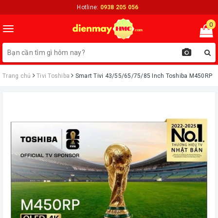
Hotline:
0938 205 056
0
Toggle
navigation
Trang chủ
Tivi Toshiba
Smart Tivi 43/55/65/75/85 Inch Toshiba M450RP