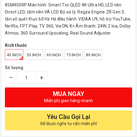
85M450RP Màn hình: Smart Tivi QLED 4K Ultra HD, LED nền
Direct LED, tấm nền VA LCD Bộ xử lý: Regza Engine ZR Gen 3,
tần số quét thực 60 Hz Hệ điều hành: VIDAA U9, hỗ trợ YouTube,
Netflix, FPT Play, TV 360, VieON, K+ Âm thanh: 24W, 2 loa, Dolby
Atmos, 360 Surround Upscaling, Real Sound Adjuster
Kích thước
43 INCH
55 INCH
65 INCH
75 INCH
85 INCH
Số lượng
–
+
MUA NGAY
Miễn phí giao hàng nhanh
Yêu Cầu Gọi Lại
Để được nghe tư vấn miễn phí