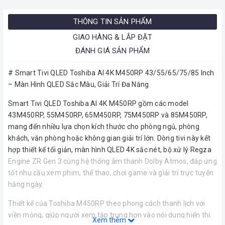
THÔNG TIN SẢN PHẨM
GIAO HÀNG & LẮP ĐẶT
ĐÁNH GIÁ SẢN PHẨM
# Smart Tivi QLED Toshiba AI 4K M450RP 43/55/65/75/85 Inch
– Màn Hình QLED Sắc Màu, Giải Trí Đa Năng
Smart Tivi QLED Toshiba AI 4K M450RP gồm các model
43M450RP, 55M450RP, 65M450RP, 75M450RP và 85M450RP,
mang đến nhiều lựa chọn kích thước cho phòng ngủ, phòng
khách, văn phòng hoặc không gian giải trí lớn. Dòng tivi này kết
hợp thiết kế tối giản, màn hình QLED 4K sắc nét, bộ xử lý Regza
Engine ZR Gen 3 cùng hệ thống âm thanh Dolby Atmos, đáp ứng
tốt nhu cầu xem phim, thể thao, chơi game và giải trí trực tuyến
hằng ngày.
Thiết kế của Toshiba M450RP theo phong cách thanh lịch với
viền mỏng, giúp người xem tập trung hơn vào nội dung hiển thị.
Xem thêm