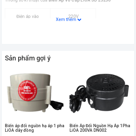
Thông số kĩ thuật của
Biến Áp Vô Cấp LiOA SD 25250
Điện áp vào
220V
Xem thêm
Điện áp ra
2-250V
Sản phẩm gợi ý
Tần số
49-62Hz
Công suất
55kVA
Biến áp đổi nguồn hạ áp 1 pha
Biến Áp Đổi Nguồn Hạ Áp 1Pha
LiOA dây đồng
LiOA 200VA DN002