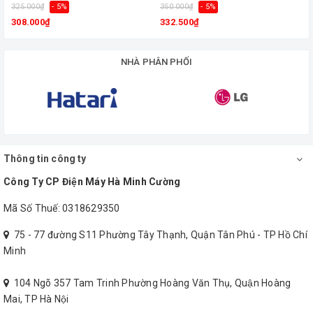
325.000₫
- 5%
350.000₫
- 5%
3
308.000₫
332.500₫
Gọi ngay cho chúng tôi để được tư vấn tốt hơn về
biến áp lioa
NHÀ PHÂN PHỐI
mà quý khách hàng đang đắn đo suy nghĩ.
Hotline 0938 205
056
Thông tin công ty
Công Ty CP Điện Máy Hà Minh Cường
Mã Số Thuế: 0318629350
75 - 77 đường S11 Phường Tây Thạnh, Quận Tân Phú - TP Hồ Chí
Minh
104 Ngõ 357 Tam Trinh Phường Hoàng Văn Thụ, Quận Hoàng
Mai, TP Hà Nội