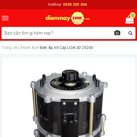
Hotline:
0938 205 056
0
Toggle
navigation
Trang chủ
Biến Áp
Biến Áp Vô Cấp LiOA SD 25250