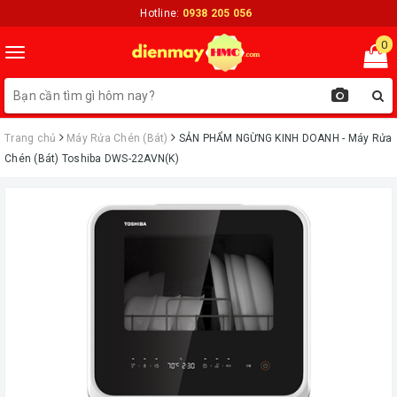
Hotline:
0938 205 056
0
Toggle
navigation
Trang chủ
Máy Rửa Chén (Bát)
ㅤSẢN PHẨM NGỪNG KINH DOANH - Máy Rửa
Chén (Bát) Toshiba DWS-22AVN(K)