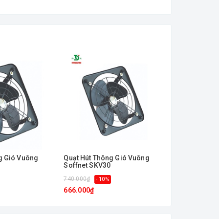
g Gió Vuông
Quạt Hút Thông Gió Vuông
Quạt Hút Thô
Soffnet SKV30
Soffnet SKV2
740.000₫
690.000₫
- 10%
- 10
666.000₫
621.000₫