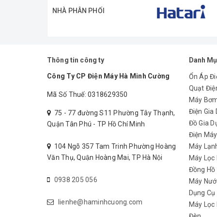
NHÀ PHÂN PHỐI
PANASONIC
là thương hiệu uy tín đã có mặt tr
không ngừng đổi mới sản phẩm, hệ thống và dịc
Thông tin công ty
Danh Mụ
Công Ty CP Điện Máy Hà Minh Cường
Ổn Áp Đi
Quạt Điệ
Mã Số Thuế: 0318629350
Máy Bơ
Điện Gia
75 - 77 đường S11 Phường Tây Thạnh,
Đồ Gia D
Quận Tân Phú - TP Hồ Chí Minh
Điện Má
104 Ngõ 357 Tam Trinh Phường Hoàng
Máy Lạn
Văn Thụ, Quận Hoàng Mai, TP Hà Nội
Máy Lọc
Đồng Hồ
0938 205 056
Máy Nướ
Dụng Cụ
lienhe@haminhcuong.com
Máy Lọc 
Đèn