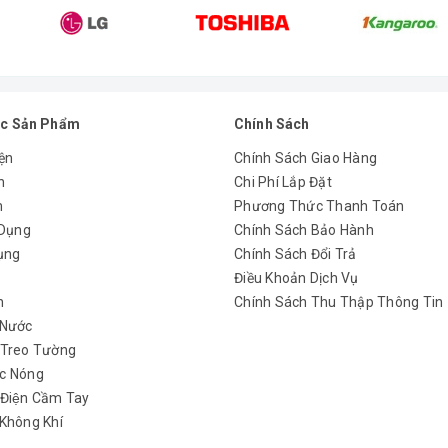
ên thị trường nhiều năm, họ luôn nổ lực với phương châm tiến về
h vụ đa dạng. Dịch vụ hậu cần chăm sóc khách hàng tận tình, 
c Sản Phẩm
Chính Sách
ện
Chính Sách Giao Hàng
n
Chi Phí Lắp Đặt
m
Phương Thức Thanh Toán
 Dụng
Chính Sách Bảo Hành
ụng
Chính Sách Đổi Trả
y
Điều Khoản Dịch Vụ
h
Chính Sách Thu Thập Thông Tin
 Nước
 Treo Tường
c Nóng
 Điện Cầm Tay
Không Khí