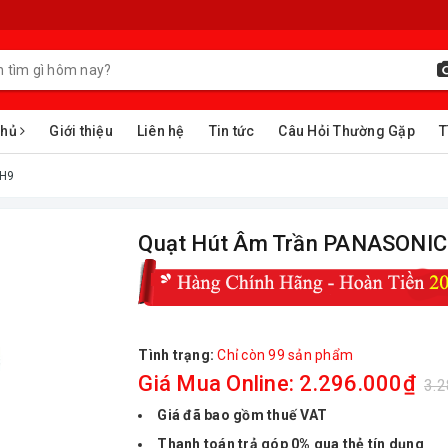
chủ
Giới thiệu
Liên hệ
Tin tức
Câu Hỏi Thường Gặp
T
CH9
Quạt Hút Âm Trần PANASONI
Tình trạng:
Chỉ còn 99 sản phẩm
Giá Mua Online: 2.296.000₫
3.
Giá đã bao gồm thuế VAT
Thanh toán trả góp 0% qua thẻ tín dụng