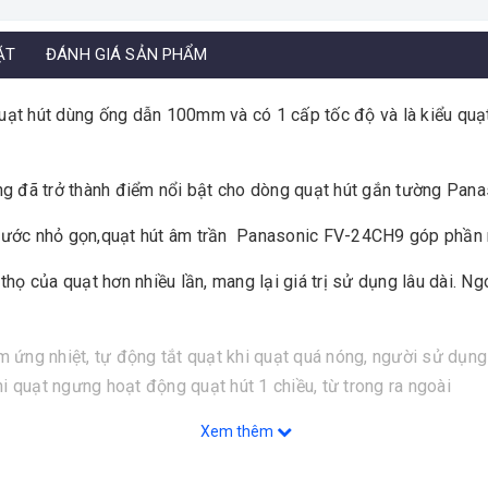
ẶT
ĐÁNH GIÁ SẢN PHẨM
uạt hút dùng ống dẫn 100mm và có 1 cấp tốc độ và là kiểu quạt
ng đã trở thành điểm nổi bật cho dòng quạt hút gắn tường Pana
h thước nhỏ gọn,quạt hút âm trần Panasonic FV-24CH9 góp phần
thọ của quạt hơn nhiều lần, mang lại giá trị sử dụng lâu dài. N
m ứng nhiệt, tự động tắt quạt khi quạt quá nóng, người sử dụng
 quạt ngưng hoạt động quạt hút 1 chiều, từ trong ra ngoài
Xem thêm