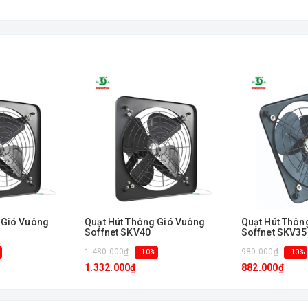
 Gió Vuông
Quạt Hút Thông Gió Vuông
Quạt Hút Thôn
Soffnet SKV40
Soffnet SKV35
1.480.000₫
980.000₫
- 10%
- 10%
1.332.000₫
882.000₫