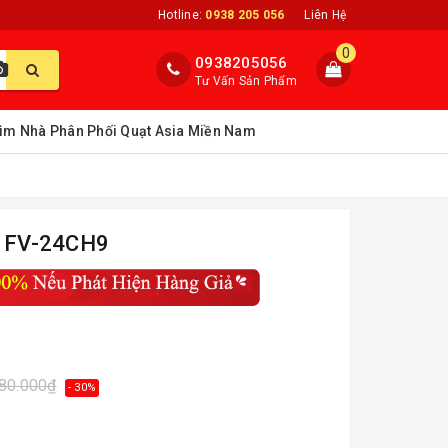
Hotline:
0938 205 056
Liên Hệ
0
0938205056
Tư Vấn Sản Phẩm
ìm Nhà Phân Phối Quạt Asia Miền Nam
C FV-24CH9
280.000₫
- 30%