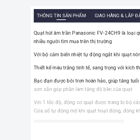
THÔNG TIN SẢN PHẨM
GIAO HÀNG & LẮP Đ
Quạt hút âm trần Panasonic FV-24CH9 là loại q
nhiều người tìm mua trên thị trường
Với bộ cảm biến nhiệt tự động ngắt khi quạt nó
Thiết kế màu trắng tinh tế, sang trọng với kíc
Bạc đạn được bôi trơn hoàn hảo, giúp tăng tuổi 
sơn sẵn góp phần làm tăng độ bền của quạt.
Với 1 tốc độ, động cơ quạt được trang bị bộ cả
Cửa sổ tự động mở khi quạt hoạt động, đóng khi