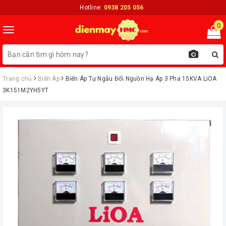
Hotline:
0938 205 056
0
Toggle
navigation
Trang chủ
Biến Áp
Biến Áp Tự Ngẫu Đổi Nguồn Hạ Áp 3 Pha 15KVA LiOA
3K151M2YH5YT