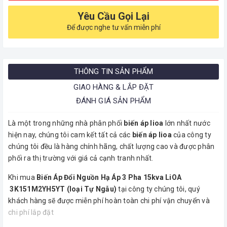
Yêu Cầu Gọi Lại
Để được nghe tư vấn miễn phí
THÔNG TIN SẢN PHẨM
GIAO HÀNG & LẮP ĐẶT
ĐÁNH GIÁ SẢN PHẨM
Là một trong những nhà phân phối
biến áp lioa
lớn nhất nước
hiện nay, chúng tôi cam kết tất cả các
biến áp lioa
của công ty
chúng tôi đều là hàng chính hãng, chất lượng cao và được phân
phối ra thị trường với giá cả cạnh tranh nhất.
Khi mua
Biến Áp Đổi Nguồn Hạ Áp 3 Pha 15kva LiOA
3K151M2YH5YT (loại Tự Ngẫu)
tại công ty chúng tôi, quý
khách hàng sẽ được miễn phí hoàn toàn chi phí vận chuyển và
chi phí lắp đặt