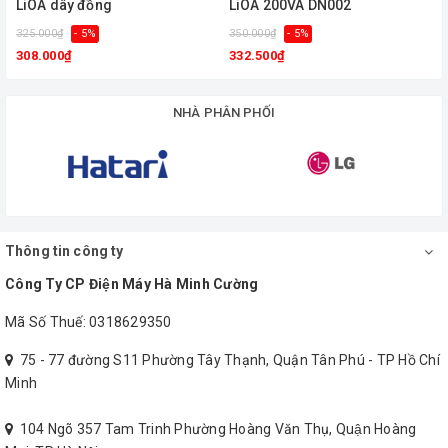
LiOA dây đồng
LiOA 200VA DN002
Gọi ngay cho chúng tôi để được tư vấn tốt hơn về
biến áp lioa
mà quý khách hàng đang đắn đo suy nghĩ.
325.000₫
- 5%
350.000₫
- 5%
Hotline 0938 205
3
308.000₫
332.500₫
056
NHÀ PHÂN PHỐI
Thông tin công ty
Công Ty CP Điện Máy Hà Minh Cường
Mã Số Thuế: 0318629350
75 - 77 đường S11 Phường Tây Thạnh, Quận Tân Phú - TP Hồ Chí
Minh
104 Ngõ 357 Tam Trinh Phường Hoàng Văn Thụ, Quận Hoàng