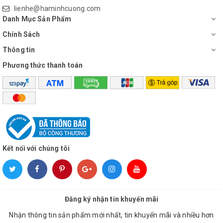
tức thì
lienhe@haminhcuong.com
Danh Mục Sản Phẩm
Bạn sẽ cảm nhận ngay được hơi lạnh sảng khoái dễ chịu gần
Chính Sách
như ngay tức thì khi vừa từ ngoài về bằng chế độ làm lạnh
nhanh Powerful.
Thông tin
Phương thức thanh toán
Kết nối với chúng tôi
Hoạt động êm ái, mang lại không gian
Đăng ký nhận tin khuyến mãi
yên tĩnh cho căn phòng bạn
Nhận thông tin sản phẩm mới nhất, tin khuyến mãi và nhiều hơn