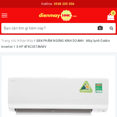
Hotline:
0938 205 056
0
Toggle
navigation
Trang chủ
Điện Máy
ㅤSẢN PHẨM NGỪNG KINH DOANH - Máy lạnh Daikin
Inverter 1.5 HP ATKC35TAVMV