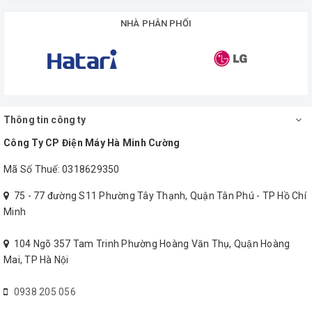
điện hàng tháng cho gia đình
NHÀ PHÂN PHỐI
Là một chiếc máy lạnh Inverter, máy lạnh Daikin 1.5
HP ATKC35TAVMV không chỉ mang đến khả năng làm lạnh ổn
định, bền bỉ mà nó còn giúp cho gia đình bạn tiết kiệm đáng kể
chi phí điện hàng tháng. Quá tuyệt vời phải không nào.
Thông tin công ty
Công Ty CP Điện Máy Hà Minh Cường
Mã Số Thuế: 0318629350
75 - 77 đường S11 Phường Tây Thạnh, Quận Tân Phú - TP Hồ Chí
Minh
104 Ngõ 357 Tam Trinh Phường Hoàng Văn Thụ, Quận Hoàng
Mai, TP Hà Nội
Làm lạnh nhanh Powerful mát lạnh
0938 205 056