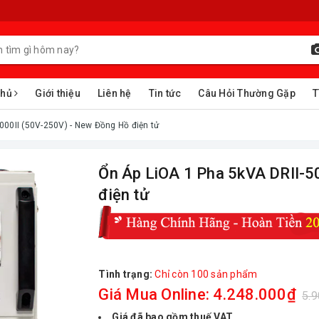
chủ
Giới thiệu
Liên hệ
Tin tức
Câu Hỏi Thường Gặp
T
000II (50V-250V) - New Đồng Hồ điện tử
Ổn Áp LiOA 1 Pha 5kVA DRII-5
điện tử
Tình trạng:
Chỉ còn 100 sản phẩm
Giá Mua Online: 4.248.000₫
5.
Giá đã bao gồm thuế VAT