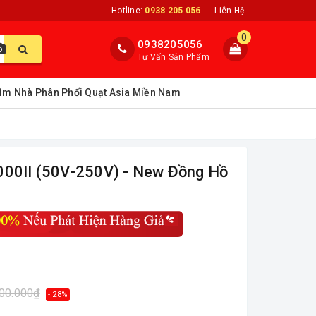
Hotline:
0938 205 056
Liên Hệ
0
0938205056
Tư Vấn Sản Phẩm
ìm Nhà Phân Phối Quạt Asia Miền Nam
000II (50V-250V) - New Đồng Hồ
900.000₫
- 28%