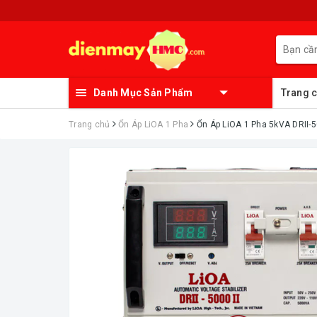
Danh Mục Sản Phẩm
Trang 
Trang chủ
Ổn Áp LiOA 1 Pha
Ổn Áp LiOA 1 Pha 5kVA DRII-5