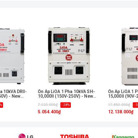
a 10kVA DRII-
Ổn Áp LiOA 1 Pha 10kVA SH-
Ổn Áp LiOA 1 
50V) - New
10,000II (150V-250V) - New
15,000II (90V-
Đồng hồ điện tử
7.020.000₫
17.850.000₫
8%
- 28%
- 
5.054.400₫
12.138.000₫