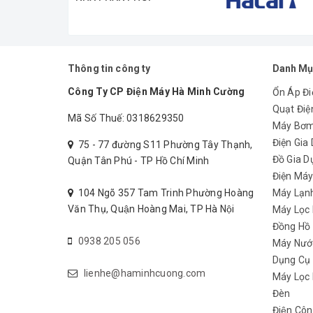
Thông tin công ty
Danh Mụ
Công Ty CP Điện Máy Hà Minh Cường
Ổn Áp Đi
Quạt Điệ
Mã Số Thuế: 0318629350
Máy Bơ
Điện Gia
75 - 77 đường S11 Phường Tây Thạnh,
Đồ Gia D
Quận Tân Phú - TP Hồ Chí Minh
Thông số kĩ thuật của
Ổn Áp LiOA 1 Pha DRII 5KVA
Điện Má
104 Ngõ 357 Tam Trinh Phường Hoàng
Máy Lạn
Dải điện áp vào
50V-250V
Văn Thụ, Quận Hoàng Mai, TP Hà Nội
Máy Lọc
Đồng Hồ
0938 205 056
Máy Nướ
Dải điện áp ra
110V-220V ± 1,5%
Dụng Cụ
lienhe@haminhcuong.com
Máy Lọc 
Đèn
Tần số
49Hz-62Hz
Điện Côn