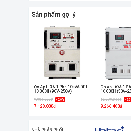
Sản phẩm gợi ý
Ổn Áp LiOA 1 Pha 10kVA DRI-
Ổn Áp LiOA 1 Ph
10,000II (90V-250V)
10,000II (50V-2
Đồng hồ điện tử
9.900.000₫
12.870.000₫
- 28%
- 2
7.128.000₫
9.266.400₫
NHÀ PHÂN PHỐI