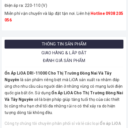
Điện áp ra: 220-110 (V)
Miễn phí vận chuyển và lắp đặt tận nơi. Liên hệ
Hotline 0938 205
056
​
THÔNG TIN SẢN PHẨM
GIAO HÀNG & LẮP ĐẶT
ĐÁNH GIÁ SẢN PHẨM
Ổn Áp LiOA DRI-11000 Cho Thị Trường Đồng Nai Và Tây
Nguyên
là sản phẩm riêng biệt mà LiOA sản xuất ra nhằm đáp
ứng cho nhu cầu cảu người dân ở những vùng có mạng lưới điện
quốc gia bất ổn. Sử dụng
Ổn Áp LiOA Cho Thị Trường Đồng Nai
Và Tây Nguyên
sẽ là biện pháp giúp tăng tuổi thọ của các thiết
bị cũng như hạn chế tối đa những rủi ro có thể xảy ra do hiện
tượng dòng tải không đều.
Công ty chúng tôi chuyên phân phối sỉ và lẻ các loại
Ổn áp LiOA