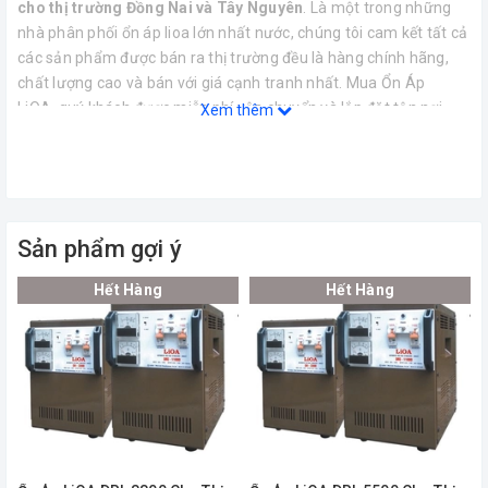
cho thị trường Đồng Nai và Tây Nguyên
. Là một trong những
nhà phân phối ổn áp lioa lớn nhất nước, chúng tôi cam kết tất cả
các sản phẩm được bán ra thị trường đều là hàng chính hãng,
chất lượng cao và bán với giá cạnh tranh nhất. Mua Ổn Áp
LiOA, quý khách được miễn phí vận chuyển và lắp đặt tận nơi.
Xem thêm
Thông số kĩ thuật của
Ổn Áp LiOA DRI-11000 Cho Thị Trường
Đồng Nai Và Tây Nguyên
Kích thước (mm)
430x260x375
Sản phẩm gợi ý
Hết Hàng
Hết Hàng
Trọng lượng (kg)
29.6
Công suất (kVA)
11
Điện áp vào (V)
80-240