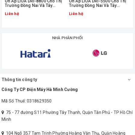
Ổn Áp LiOA DRI-8800 Cho Thị
Ổn Áp LiOA DRI-5500 Cho Thị
Trường Đồng Nai Và Tây
Trường Đồng Nai Và Tây
Nguyên
Nguyên
Điện áp ra (V)
220-110
Liên hệ
Liên hệ
Tần số (Hz)
49-62
NHÀ PHÂN PHỐI
Liên hệ với chúng tôi qua
Hotline 0938 205 056
để được hỗ trợ
tu vấn tốt nhất về các loại
Ổn áp LiOA cho thị trường Đồng Nai
và Tây Nguyên
Thông tin công ty
Công Ty CP Điện Máy Hà Minh Cường
Mã Số Thuế: 0318629350
75 - 77 đường S11 Phường Tây Thạnh, Quận Tân Phú - TP Hồ Chí
Minh
104 Ngõ 357 Tam Trinh Phường Hoàng Văn Thụ, Quận Hoàng