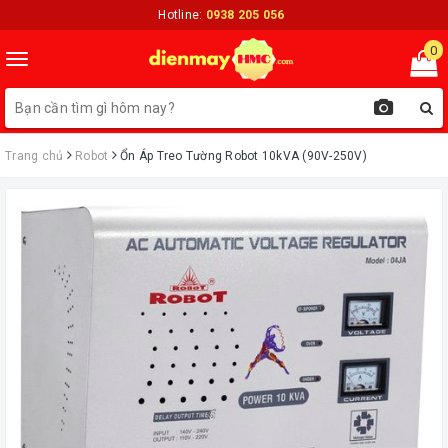
Hotline:
0938 205 056
0
Toggle
navigation
Trang chủ
Robot
Ổn Áp Treo Tường Robot 10kVA (90V-250V)