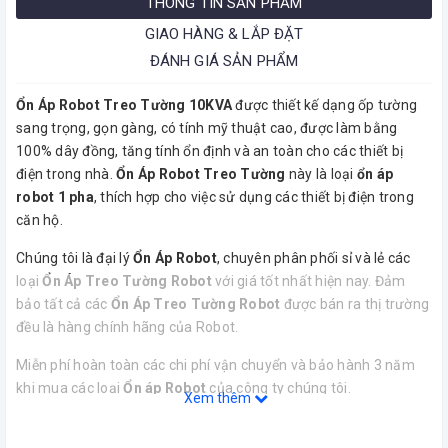
THÔNG TIN SẢN PHẨM
GIAO HÀNG & LẮP ĐẶT
ĐÁNH GIÁ SẢN PHẨM
Ổn Áp Robot Treo Tường 10KVA
được thiết kế dạng ốp tường
sang trọng, gọn gàng, có tính mỹ thuật cao, được làm bằng
100% dây đồng, tăng tính ổn định và an toàn cho các thiết bị
điện trong nhà.
Ổn Áp Robot Treo Tường
này là loại
ổn áp
robot 1 pha
, thích hợp cho việc sử dụng các thiết bị điện trong
căn hộ.
Chúng tôi là đại lý
Ổn Áp Robot
, chuyên phân phối sỉ và lẻ các
loại
Ổn Áp Treo Tường Robot
với giá tốt nhất hiện nay. Đảm
bảo tất cả các
Ổn Áp Treo Tường Robot
được bán ra thị trường
đều là hàng chính hãng của Robot.
Miễn phí hoàn toàn các chi phí vận chuyển và bảo hành 3 năm
khi mua các loại
Ổn áp Robot
của công ty chúng tôi.
Xem thêm
Thông số kĩ thuật của
Ổn Áp Treo Tường Robot 10KVA